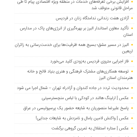
افزایش برخی تعرفه‌های خدمات در منطقه ویژه اقتصادی پیام تا طی
مراحل قانونی متوقف شد
آزادی هفت زندانی ندامتگاه زنان در فردیس
تأکید معاون استاندار البرز بر بهره‌گیری از انرژی‌های پاک در مدارس
استان
البرز در مسیر عشق؛ بسیج همه ظرفیت‌ها برای خدمت‌رسانی به زائران
اربعین
فاز اجرایی متروی فردیس به‌زودی کلید می‌خورد
توسعه همکاری‌های مشترک فرهنگی و هنری بنیاد فاتح و خانه
هنرمندان استان البرز
محدودیت تردد در جاده کندوان و آزادراه تهران – شمال اجرا می شود
عکس | ارلینگ هالند در کودکی با لباس منچسترسیتی
پاسخ علیرضا منصوریان به شایعه حضور یک پرسپولیسی در عراق
عکس | واکنش لامین یامال و نامزدش به شایعات جدایی!
عکس | ستاره استقلال به تمرین گروهی برگشت