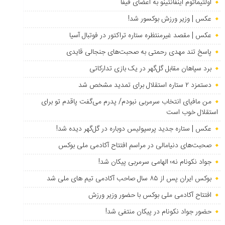
اولتیماتوم اینفانتینو به اعضای فیفا
عکس | وزیر ورزش بوکسور شد!
عکس | مقصد غیرمنتظره ستاره تراکتور در فوتبال آسیا
پاسخ تند مهدی رحمتی به صحبت‌های جنجالی قایدی
برد سپاهان مقابل گل‌گهر در یک بازی تدارکاتی
دستمزد ۲ ستاره استقلال برای تمدید مشخص شد
من مافیای انتخاب سرمربی نبودم/ پدرم می‌گفت پاقدم تو برای
استقلال خوب است
عکس | ستاره جدید پرسپولیس دوباره در گل‌گهر دیده شد!
صحبت‌های دنیامالی در مراسم افتتاح آکادمی ملی بوکس
جواد نکونام نه؛ الهامی سرمربی پیکان شد!
بوکس ایران پس از ۸۵ سال صاحب آکادمی تیم های ملی شد
افتتاح آکادمی ملی بوکس با حضور وزیر ورزش
حضور جواد نکونام در پیکان منتفی شد!