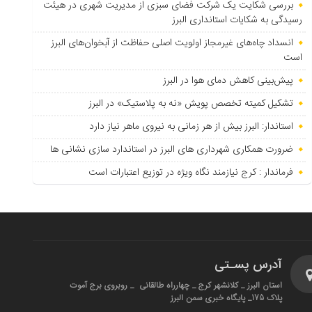
بررسی شکایت یک شرکت فضای سبزی از مدیریت شهری در هیئت
رسیدگی به شکایات استانداری البرز
انسداد چاه‌های غیرمجاز اولویت اصلی حفاظت از آبخوان‌های البرز
است
پیش‌بینی کاهش دمای هوا در البرز
تشکیل کمیته تخصص پویش «نه به پلاستیک» در البرز
استاندار: البرز بیش از هر زمانی به نیروی ماهر نیاز دارد
ضرورت همکاری شهرداری های البرز در استاندارد سازی نشانی ها
فرماندار : کرج نیازمند نگاه ویژه در توزیع اعتبارات است
آدرس پسـتی
استان البرز _ کلانشهر کرج _ چهارراه طالقانی _ روبروی برج آموت
پلاک 175_ پایگاه خبری سمن البرز