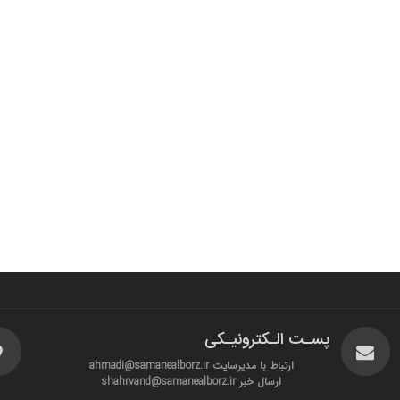
پسـت الـکترونیـکی
ارتباط با مدیرسایت ahmadi@samanealborz.ir
ارسال خبر shahrvand@samanealborz.ir