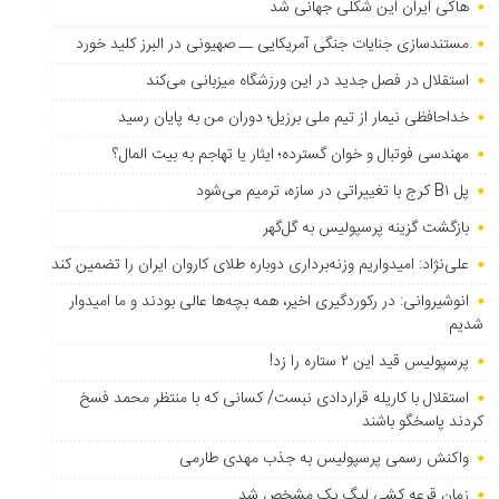
هاکی ایران این شکلی جهانی شد
مستندسازی جنایات جنگی آمریکایی ــ صهیونی در البرز کلید خورد
استقلال در فصل جدید در این ورزشگاه میزبانی می‌کند
خداحافظی نیمار از تیم ملی برزیل؛ دوران من به پایان رسید
مهندسی فوتبال و خوان گسترده؛ ایثار یا تهاجم به بیت المال؟
پل B۱ کرج با تغییراتی در سازه، ترمیم می‌شود
بازگشت گزینه پرسپولیس به ‌گل‌گهر
علی‌نژاد: امیدواریم وزنه‌برداری دوباره طلای کاروان ایران را تضمین کند
انوشیروانی: در رکوردگیری اخیر، همه بچه‌ها عالی بودند و ما امیدوار
شدیم
پرسپولیس قید این ۲ ستاره را زد!
استقلال با کاریله قراردادی نبست/ کسانی که با منتظر محمد فسخ
کردند پاسخگو باشند
واکنش رسمی پرسپولیس به جذب مهدی طارمی
زمان قرعه کشی لیگ یک مشخص شد