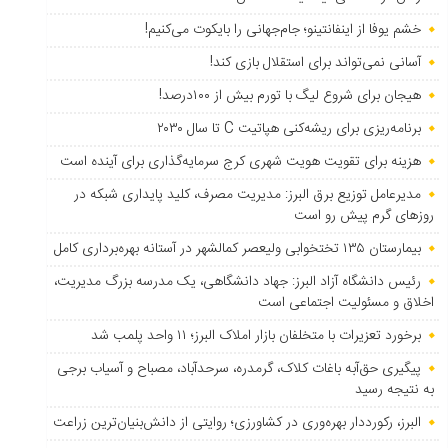
خشم یوفا از اینفانتینو؛ جام‌جهانی را بایکوت می‌کنیم!
آسانی نمی‌تواند برای استقلال بازی کند!
هیجان برای شروع لیگ با تورم بیش از ۱۰۰درصد!
برنامه‌ریزی برای ریشه‌کنی هپاتیت C تا سال ۲۰۳۰
هزینه برای تقویت هویت شهری کرج سرمایه‌گذاری برای آینده است
مدیرعامل توزیع برق البرز: مدیریت مصرف، کلید پایداری شبکه در
روزهای گرم پیش رو است
بیمارستان ۱۳۵ تختخوابی ولیعصر کمالشهر در آستانه بهره‌برداری کامل
رئیس دانشگاه آزاد البرز: جهاد دانشگاهی، یک مدرسه بزرگ مدیریت،
اخلاق و مسئولیت اجتماعی است
برخورد تعزیرات با متخلفان بازار املاک البرز؛ ۱۱ واحد پلمب شد
پیگیری حق‌آبه باغات کلاک، گرمدره، سرحدآباد، مصباح و آسیاب برجی
به نتیجه رسید
البرز، رکورددار بهره‌وری در کشاورزی؛ روایتی از دانش‌بنیان‌ترین زراعت