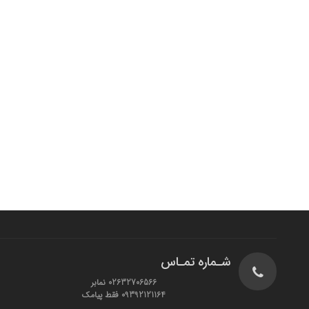
شـماره تمـاس
02632706566 نمابر
09392121164 فقط پیامک