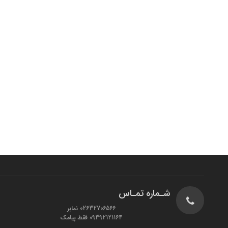
شـماره تمـاس
02632706566 نمابر
09392121164 فقط پیامک