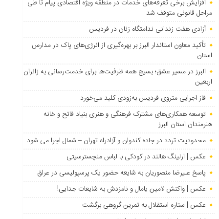
افزایش برخی تعرفه‌های خدمات در منطقه ویژه اقتصادی پیام تا طی
مراحل قانونی متوقف شد
آزادی هفت زندانی ندامتگاه زنان در فردیس
تأکید معاون استاندار البرز بر بهره‌گیری از انرژی‌های پاک در مدارس
استان
البرز در مسیر عشق؛ بسیج همه ظرفیت‌ها برای خدمت‌رسانی به زائران
اربعین
فاز اجرایی متروی فردیس به‌زودی کلید می‌خورد
توسعه همکاری‌های مشترک فرهنگی و هنری بنیاد فاتح و خانه
هنرمندان استان البرز
محدودیت تردد در جاده کندوان و آزادراه تهران – شمال اجرا می شود
عکس | ارلینگ هالند در کودکی با لباس منچسترسیتی
پاسخ علیرضا منصوریان به شایعه حضور یک پرسپولیسی در عراق
عکس | واکنش لامین یامال و نامزدش به شایعات جدایی!
عکس | ستاره استقلال به تمرین گروهی برگشت