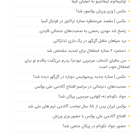
اولتیماتوم اینفانتینو به اعضای فیفا
عکس | وزیر ورزش بوکسور شد!
عکس | مقصد غیرمنتظره ستاره تراکتور در فوتبال آسیا
پاسخ تند مهدی رحمتی به صحبت‌های جنجالی قایدی
برد سپاهان مقابل گل‌گهر در یک بازی تدارکاتی
دستمزد ۲ ستاره استقلال برای تمدید مشخص شد
من مافیای انتخاب سرمربی نبودم/ پدرم می‌گفت پاقدم تو برای
استقلال خوب است
عکس | ستاره جدید پرسپولیس دوباره در گل‌گهر دیده شد!
صحبت‌های دنیامالی در مراسم افتتاح آکادمی ملی بوکس
جواد نکونام نه؛ الهامی سرمربی پیکان شد!
بوکس ایران پس از ۸۵ سال صاحب آکادمی تیم های ملی شد
افتتاح آکادمی ملی بوکس با حضور وزیر ورزش
حضور جواد نکونام در پیکان منتفی شد!