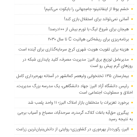
خشم یوفا از اینفانتینو؛ جام‌جهانی را بایکوت می‌کنیم!
آسانی نمی‌تواند برای استقلال بازی کند!
هیجان برای شروع لیگ با تورم بیش از ۱۰۰درصد!
برنامه‌ریزی برای ریشه‌کنی هپاتیت C تا سال ۲۰۳۰
هزینه برای تقویت هویت شهری کرج سرمایه‌گذاری برای آینده است
مدیرعامل توزیع برق البرز: مدیریت مصرف، کلید پایداری شبکه در
روزهای گرم پیش رو است
بیمارستان ۱۳۵ تختخوابی ولیعصر کمالشهر در آستانه بهره‌برداری کامل
رئیس دانشگاه آزاد البرز: جهاد دانشگاهی، یک مدرسه بزرگ مدیریت،
اخلاق و مسئولیت اجتماعی است
برخورد تعزیرات با متخلفان بازار املاک البرز؛ ۱۱ واحد پلمب شد
پیگیری حق‌آبه باغات کلاک، گرمدره، سرحدآباد، مصباح و آسیاب برجی
به نتیجه رسید
البرز، رکورددار بهره‌وری در کشاورزی؛ روایتی از دانش‌بنیان‌ترین زراعت