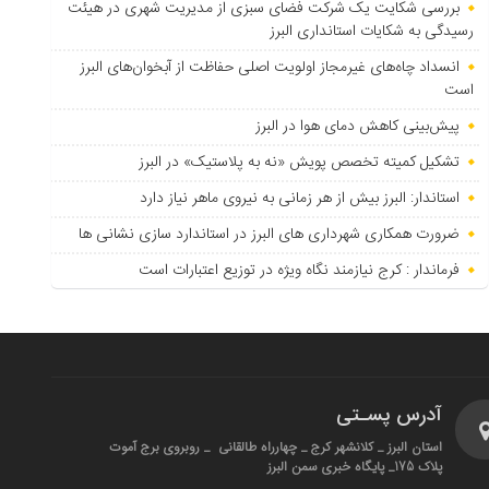
بررسی شکایت یک شرکت فضای سبزی از مدیریت شهری در هیئت
رسیدگی به شکایات استانداری البرز
انسداد چاه‌های غیرمجاز اولویت اصلی حفاظت از آبخوان‌های البرز
است
پیش‌بینی کاهش دمای هوا در البرز
تشکیل کمیته تخصص پویش «نه به پلاستیک» در البرز
استاندار: البرز بیش از هر زمانی به نیروی ماهر نیاز دارد
ضرورت همکاری شهرداری های البرز در استاندارد سازی نشانی ها
فرماندار : کرج نیازمند نگاه ویژه در توزیع اعتبارات است
آدرس پسـتی
استان البرز _ کلانشهر کرج _ چهارراه طالقانی _ روبروی برج آموت
پلاک 175_ پایگاه خبری سمن البرز