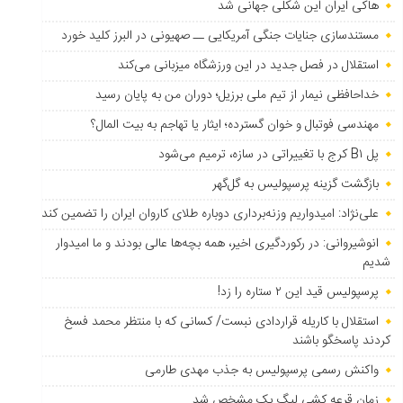
هاکی ایران این شکلی جهانی شد
مستندسازی جنایات جنگی آمریکایی ــ صهیونی در البرز کلید خورد
استقلال در فصل جدید در این ورزشگاه میزبانی می‌کند
خداحافظی نیمار از تیم ملی برزیل؛ دوران من به پایان رسید
مهندسی فوتبال و خوان گسترده؛ ایثار یا تهاجم به بیت المال؟
پل B۱ کرج با تغییراتی در سازه، ترمیم می‌شود
بازگشت گزینه پرسپولیس به ‌گل‌گهر
علی‌نژاد: امیدواریم وزنه‌برداری دوباره طلای کاروان ایران را تضمین کند
انوشیروانی: در رکوردگیری اخیر، همه بچه‌ها عالی بودند و ما امیدوار
شدیم
پرسپولیس قید این ۲ ستاره را زد!
استقلال با کاریله قراردادی نبست/ کسانی که با منتظر محمد فسخ
کردند پاسخگو باشند
واکنش رسمی پرسپولیس به جذب مهدی طارمی
زمان قرعه کشی لیگ یک مشخص شد