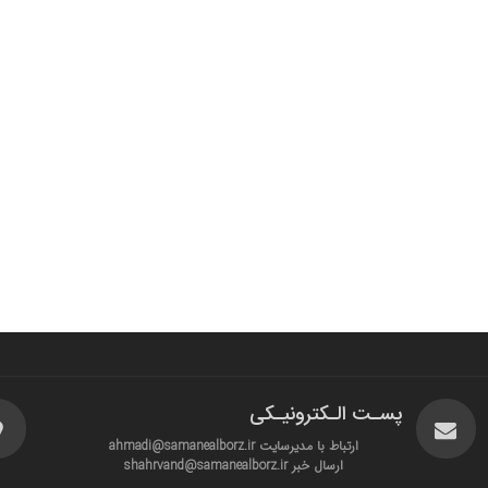
پسـت الـکترونیـکی
ارتباط با مدیرسایت ahmadi@samanealborz.ir
ارسال خبر shahrvand@samanealborz.ir