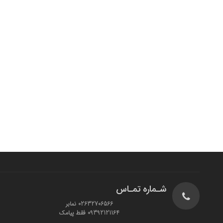
شـماره تمـاس
02632706566 نمابر
09392121164 فقط پیامک