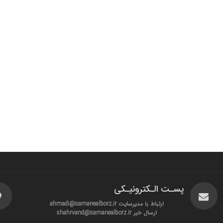
پسـت الـکترونیـکی
ارتباط با مدیرسایت ahmadi@samanealborz.ir
ارسال خبر shahrvand@samanealborz.ir