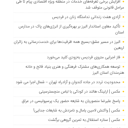
افزایش برخی تعرفه‌های خدمات در منطقه ویژه اقتصادی پیام تا طی
مراحل قانونی متوقف شد
آزادی هفت زندانی ندامتگاه زنان در فردیس
تأکید معاون استاندار البرز بر بهره‌گیری از انرژی‌های پاک در مدارس
استان
البرز در مسیر عشق؛ بسیج همه ظرفیت‌ها برای خدمت‌رسانی به زائران
اربعین
فاز اجرایی متروی فردیس به‌زودی کلید می‌خورد
توسعه همکاری‌های مشترک فرهنگی و هنری بنیاد فاتح و خانه
هنرمندان استان البرز
محدودیت تردد در جاده کندوان و آزادراه تهران – شمال اجرا می شود
عکس | ارلینگ هالند در کودکی با لباس منچسترسیتی
پاسخ علیرضا منصوریان به شایعه حضور یک پرسپولیسی در عراق
عکس | واکنش لامین یامال و نامزدش به شایعات جدایی!
عکس | ستاره استقلال به تمرین گروهی برگشت