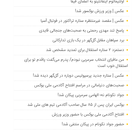
اولتیماتوم اینفانتینو به اعضای فیفا
عکس | وزیر ورزش بوکسور شد!
عکس | مقصد غیرمنتظره ستاره تراکتور در فوتبال آسیا
پاسخ تند مهدی رحمتی به صحبت‌های جنجالی قایدی
برد سپاهان مقابل گل‌گهر در یک بازی تدارکاتی
دستمزد ۲ ستاره استقلال برای تمدید مشخص شد
من مافیای انتخاب سرمربی نبودم/ پدرم می‌گفت پاقدم تو برای
استقلال خوب است
عکس | ستاره جدید پرسپولیس دوباره در گل‌گهر دیده شد!
صحبت‌های دنیامالی در مراسم افتتاح آکادمی ملی بوکس
جواد نکونام نه؛ الهامی سرمربی پیکان شد!
بوکس ایران پس از ۸۵ سال صاحب آکادمی تیم های ملی شد
افتتاح آکادمی ملی بوکس با حضور وزیر ورزش
حضور جواد نکونام در پیکان منتفی شد!