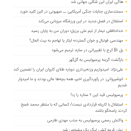
هاکی ایران این شکلی جهانی شد
مستندسازی جنایات جنگی آمریکایی ــ صهیونی در البرز کلید خورد
استقلال در فصل جدید در این ورزشگاه میزبانی می‌کند
خداحافظی نیمار از تیم ملی برزیل؛ دوران من به پایان رسید
مهندسی فوتبال و خوان گسترده؛ ایثار یا تهاجم به بیت المال؟
پل B۱ کرج با تغییراتی در سازه، ترمیم می‌شود
بازگشت گزینه پرسپولیس به ‌گل‌گهر
علی‌نژاد: امیدواریم وزنه‌برداری دوباره طلای کاروان ایران را تضمین کند
انوشیروانی: در رکوردگیری اخیر، همه بچه‌ها عالی بودند و ما امیدوار
شدیم
پرسپولیس قید این ۲ ستاره را زد!
استقلال با کاریله قراردادی نبست/ کسانی که با منتظر محمد فسخ
کردند پاسخگو باشند
واکنش رسمی پرسپولیس به جذب مهدی طارمی
زمان قرعه کشی لیگ یک مشخص شد