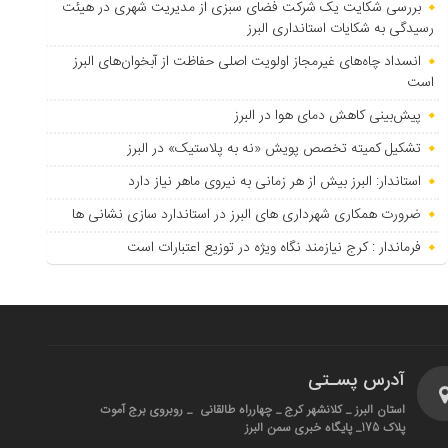
بررسی شکایت یک شرکت فضای سبزی از مدیریت شهری در هیئت
رسیدگی به شکایات استانداری البرز
انسداد چاه‌های غیرمجاز اولویت اصلی حفاظت از آبخوان‌های البرز
است
پیش‌بینی کاهش دمای هوا در البرز
تشکیل کمیته تخصص پویش «نه به پلاستیک» در البرز
استاندار: البرز بیش از هر زمانی به نیروی ماهر نیاز دارد
ضرورت همکاری شهرداری های البرز در استاندارد سازی نشانی ها
فرماندار : کرج نیازمند نگاه ویژه در توزیع اعتبارات است
آدرس پسـتی
استان البرز _ کلانشهر کرج _ چهارراه طالقانی _ روبروی برج آموت
پلاک 175_ پایگاه خبری سمن البرز