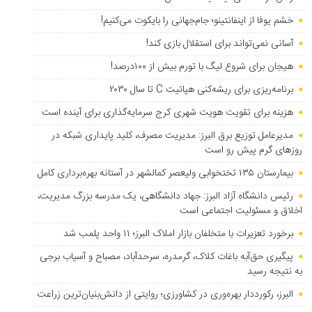
خشم یوفا از اینفانتینو؛ جام‌جهانی را بایکوت می‌کنیم!
آسانی نمی‌تواند برای استقلال بازی کند!
هیجان برای شروع لیگ با تورم بیش از ۱۰۰درصد!
برنامه‌ریزی برای ریشه‌کنی هپاتیت C تا سال ۲۰۳۰
هزینه برای تقویت هویت شهری کرج سرمایه‌گذاری برای آینده است
مدیرعامل توزیع برق البرز: مدیریت مصرف، کلید پایداری شبکه در
روزهای گرم پیش رو است
بیمارستان ۱۳۵ تختخوابی ولیعصر کمالشهر در آستانه بهره‌برداری کامل
رئیس دانشگاه آزاد البرز: جهاد دانشگاهی، یک مدرسه بزرگ مدیریت،
اخلاق و مسئولیت اجتماعی است
برخورد تعزیرات با متخلفان بازار املاک البرز؛ ۱۱ واحد پلمب شد
پیگیری حق‌آبه باغات کلاک، گرمدره، سرحدآباد، مصباح و آسیاب برجی
به نتیجه رسید
البرز، رکورددار بهره‌وری در کشاورزی؛ روایتی از دانش‌بنیان‌ترین زراعت