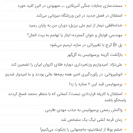
مستندسازی جنایات جنگی آمریکایی ــ صهیونی در البرز کلید خورد
استقلال در فصل جدید در این ورزشگاه میزبانی می‌کند
خداحافظی نیمار از تیم ملی برزیل؛ دوران من به پایان رسید
مهندسی فوتبال و خوان گسترده؛ ایثار یا تهاجم به بیت المال؟
پل B۱ کرج با تغییراتی در سازه، ترمیم می‌شود
بازگشت گزینه پرسپولیس به ‌گل‌گهر
علی‌نژاد: امیدواریم وزنه‌برداری دوباره طلای کاروان ایران را تضمین کند
انوشیروانی: در رکوردگیری اخیر، همه بچه‌ها عالی بودند و ما امیدوار شدیم
پرسپولیس قید این ۲ ستاره را زد!
استقلال با کاریله قراردادی نبست/ کسانی که با منتظر محمد فسخ کردند
پاسخگو باشند
واکنش رسمی پرسپولیس به جذب مهدی طارمی
زمان قرعه کشی لیگ یک مشخص شد
خشم یوفا از اینفانتینو؛ جام‌جهانی را بایکوت می‌کنیم!