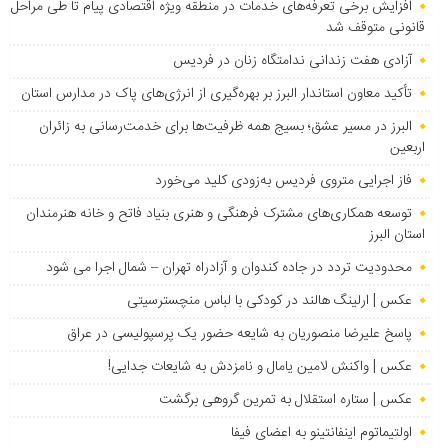
افزایش برخی تعرفه‌های خدمات در منطقه ویژه اقتصادی پیام تا طی مراحل
قانونی متوقف شد
آزادی هفت زندانی ندامتگاه زنان در فردیس
تأکید معاون استاندار البرز بر بهره‌گیری از انرژی‌های پاک در مدارس استان
البرز در مسیر عشق؛ بسیج همه ظرفیت‌ها برای خدمت‌رسانی به زائران
اربعین
فاز اجرایی متروی فردیس به‌زودی کلید می‌خورد
توسعه همکاری‌های مشترک فرهنگی و هنری بنیاد فاتح و خانه هنرمندان
استان البرز
محدودیت تردد در جاده کندوان و آزادراه تهران – شمال اجرا می شود
عکس | ارلینگ هالند در کودکی با لباس منچسترسیتی
پاسخ علیرضا منصوریان به شایعه حضور یک پرسپولیسی در عراق
عکس | واکنش لامین یامال و نامزدش به شایعات جدایی!
عکس | ستاره استقلال به تمرین گروهی برگشت
اولتیماتوم اینفانتینو به اعضای فیفا