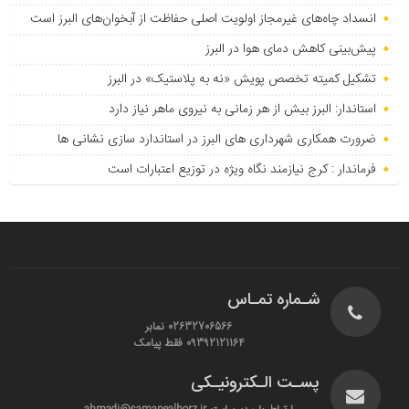
انسداد چاه‌های غیرمجاز اولویت اصلی حفاظت از آبخوان‌های البرز است
پیش‌بینی کاهش دمای هوا در البرز
تشکیل کمیته تخصص پویش «نه به پلاستیک» در البرز
استاندار: البرز بیش از هر زمانی به نیروی ماهر نیاز دارد
ضرورت همکاری شهرداری های البرز در استاندارد سازی نشانی ها
فرماندار : کرج نیازمند نگاه ویژه در توزیع اعتبارات است
شـماره تمـاس
02632706566 نمابر
09392121164 فقط پیامک
پسـت الـکترونیـکی