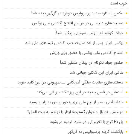
خوب است
عکس | ستاره جدید پرسپولیس دوباره در گل‌گهر دیده شد!
صحبت‌های دنیامالی در مراسم افتتاح آکادمی ملی بوکس
جواد نکونام نه؛ الهامی سرمربی پیکان شد!
بوکس ایران پس از ۸۵ سال صاحب آکادمی تیم های ملی شد
افتتاح آکادمی ملی بوکس با حضور وزیر ورزش
حضور جواد نکونام در پیکان منتفی شد!
هاکی ایران این شکلی جهانی شد
مستندسازی جنایات جنگی آمریکایی ــ صهیونی در البرز کلید خورد
استقلال در فصل جدید در این ورزشگاه میزبانی می‌کند
خداحافظی نیمار از تیم ملی برزیل؛ دوران من به پایان رسید
مهندسی فوتبال و خوان گسترده؛ ایثار یا تهاجم به بیت المال؟
پل B۱ کرج با تغییراتی در سازه، ترمیم می‌شود
بازگشت گزینه پرسپولیس به ‌گل‌گهر