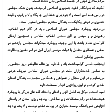
مردم‌سالاری دینی در جامعه اسلامی بدل گشته است.
آنگونه که بنیانگذار فقید جمهوری اسلامی فرمودند، بدون شک مجلس
در راس همه امور است و لاجرم برای حفظ این جایگاه والا و رفیع، وظیفه
خطیری بر دوش یکایک نمایندگان محترم مجلس استوار است.
بی‌تردید رویکرد مجلس شورای اسلامی باید در گام دوم انقلاب،
راهبردی‌تر و مبتنی بر افق تمدنی انقلاب اسلامی و همچنین ارتقای
کارآمدی نظام باشد با این وجود، رویکرد مبتکرانه مجلس یازدهم در
تعقل و همکاری متقابل با دولت مردمی ایران قوی در امر تقنین و نظارت
تحسین برانگیز است.
اینجانب ضمن گرامیداشت یاد و خاطره این عالم عالیقدر، روز مجلس را
به تمامی خدمتگزاران ملت در مجلس شورای اسلامی تبریک عرض
می‌نمایم و در این مجال از همراهی و همگامی مجمع نمایندگان استان
تقدیر کرده و توفیق روزافزون آنها را مسئلت دارم.
امید است با توکل به فضل الهی و اتفاق و اتحاد گام های بزرگی با رویکرد
هوشمندانه در رفع مشکلات زیر ساختی، بودجه ریزی استان در راستای
افزایش ضرباهنگ توسعه متوازن در برنامه هفتم توسعه و لایحه بودجه