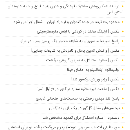
توسعه همکاری‌های مشترک فرهنگی و هنری بنیاد فاتح و خانه هنرمندان
استان البرز
محدودیت تردد در جاده کندوان و آزادراه تهران – شمال اجرا می شود
عکس | ارلینگ هالند در کودکی با لباس منچسترسیتی
پاسخ علیرضا منصوریان به شایعه حضور یک پرسپولیسی در عراق
عکس | واکنش لامین یامال و نامزدش به شایعات جدایی!
عکس | ستاره استقلال به تمرین گروهی برگشت
اولتیماتوم اینفانتینو به اعضای فیفا
عکس | وزیر ورزش بوکسور شد!
عکس | مقصد غیرمنتظره ستاره تراکتور در فوتبال آسیا
پاسخ تند مهدی رحمتی به صحبت‌های جنجالی قایدی
برد سپاهان مقابل گل‌گهر در یک بازی تدارکاتی
دستمزد ۲ ستاره استقلال برای تمدید مشخص شد
من مافیای انتخاب سرمربی نبودم/ پدرم می‌گفت پاقدم تو برای استقلال