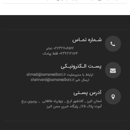
شـماره تمـاس
02632706566 نمابر
09392121164 فقط پیامک
پسـت الـکترونیـکی
ارتباط با مدیرسایت ahmadi@samanealborz.ir
ارسال خبر shahrvand@samanealborz.ir
آدرس پسـتی
استان البرز _ کلانشهر کرج _ چهارراه طالقانی _ روبروی برج
آموت پلاک 175_ پایگاه خبری سمن البرز