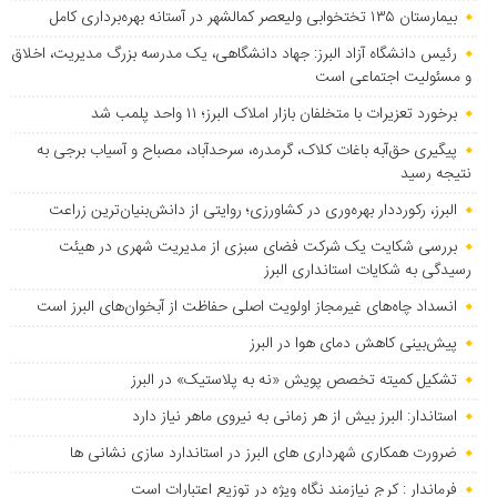
بیمارستان ۱۳۵ تختخوابی ولیعصر کمالشهر در آستانه بهره‌برداری کامل
رئیس دانشگاه آزاد البرز: جهاد دانشگاهی، یک مدرسه بزرگ مدیریت، اخلاق
و مسئولیت اجتماعی است
برخورد تعزیرات با متخلفان بازار املاک البرز؛ ۱۱ واحد پلمب شد
پیگیری حق‌آبه باغات کلاک، گرمدره، سرحدآباد، مصباح و آسیاب برجی به
نتیجه رسید
البرز، رکورددار بهره‌وری در کشاورزی؛ روایتی از دانش‌بنیان‌ترین زراعت
بررسی شکایت یک شرکت فضای سبزی از مدیریت شهری در هیئت
رسیدگی به شکایات استانداری البرز
انسداد چاه‌های غیرمجاز اولویت اصلی حفاظت از آبخوان‌های البرز است
پیش‌بینی کاهش دمای هوا در البرز
تشکیل کمیته تخصص پویش «نه به پلاستیک» در البرز
استاندار: البرز بیش از هر زمانی به نیروی ماهر نیاز دارد
ضرورت همکاری شهرداری های البرز در استاندارد سازی نشانی ها
فرماندار : کرج نیازمند نگاه ویژه در توزیع اعتبارات است