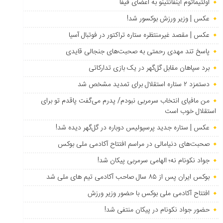
اولتیماتوم اینفانتینو به اعضای فیفا
عکس | وزیر ورزش بوکسور شد!
عکس | مقصد غیرمنتظره ستاره تراکتور در فوتبال آسیا
پاسخ تند مهدی رحمتی به صحبت‌های جنجالی قایدی
برد سپاهان مقابل گل‌گهر در یک بازی تدارکاتی
دستمزد ۲ ستاره استقلال برای تمدید مشخص شد
من مافیای انتخاب سرمربی نبودم/ پدرم می‌گفت پاقدم تو برای
استقلال خوب است
عکس | ستاره جدید پرسپولیس دوباره در گل‌گهر دیده شد!
صحبت‌های دنیامالی در مراسم افتتاح آکادمی ملی بوکس
جواد نکونام نه؛ الهامی سرمربی پیکان شد!
بوکس ایران پس از ۸۵ سال صاحب آکادمی تیم های ملی شد
افتتاح آکادمی ملی بوکس با حضور وزیر ورزش
حضور جواد نکونام در پیکان منتفی شد!