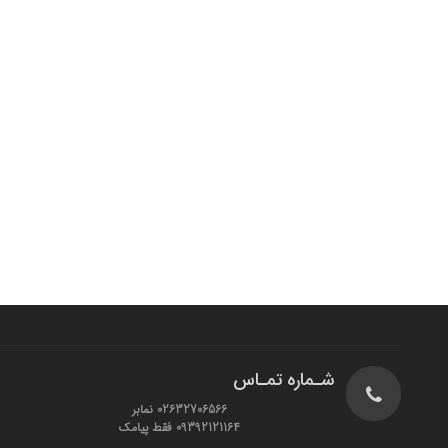
شـماره تمـاس
02632706566 نمابر
09392121164 فقط پیامک