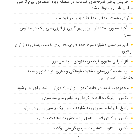
افزایش برخی تعرفه‌های خدمات در منطقه ویژه اقتصادی پیام تا طی
مراحل قانونی متوقف شد
آزادی هفت زندانی ندامتگاه زنان در فردیس
تأکید معاون استاندار البرز بر بهره‌گیری از انرژی‌های پاک در مدارس
استان
البرز در مسیر عشق؛ بسیج همه ظرفیت‌ها برای خدمت‌رسانی به زائران
اربعین
فاز اجرایی متروی فردیس به‌زودی کلید می‌خورد
توسعه همکاری‌های مشترک فرهنگی و هنری بنیاد فاتح و خانه
هنرمندان استان البرز
محدودیت تردد در جاده کندوان و آزادراه تهران – شمال اجرا می شود
عکس | ارلینگ هالند در کودکی با لباس منچسترسیتی
پاسخ علیرضا منصوریان به شایعه حضور یک پرسپولیسی در عراق
عکس | واکنش لامین یامال و نامزدش به شایعات جدایی!
عکس | ستاره استقلال به تمرین گروهی برگشت