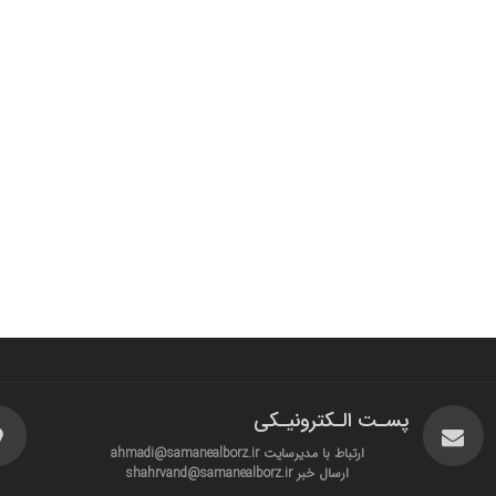
پسـت الـکترونیـکی
ارتباط با مدیرسایت ahmadi@samanealborz.ir
ارسال خبر shahrvand@samanealborz.ir