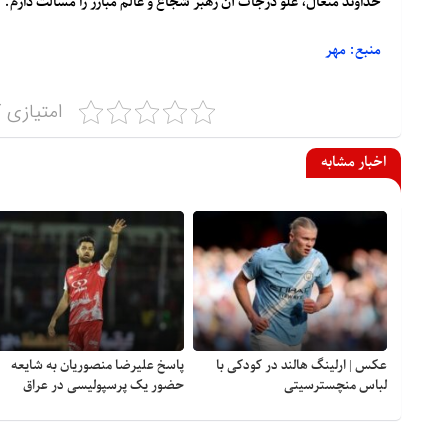
خداوند متعال، علوّ درجات آن رهبر شجاع و عالم مبارز را مسألت دارم.
منبع: مهر
امتیازی ک
اخبار مشابه
عکس | ارلینگ هالند در کودکی با
پاسخ علیرضا منصوریان به شایعه
لباس منچسترسیتی
حضور یک پرسپولیسی در عراق