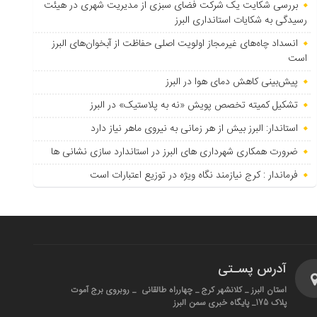
بررسی شکایت یک شرکت فضای سبزی از مدیریت شهری در هیئت
رسیدگی به شکایات استانداری البرز
انسداد چاه‌های غیرمجاز اولویت اصلی حفاظت از آبخوان‌های البرز
است
پیش‌بینی کاهش دمای هوا در البرز
تشکیل کمیته تخصص پویش «نه به پلاستیک» در البرز
استاندار: البرز بیش از هر زمانی به نیروی ماهر نیاز دارد
ضرورت همکاری شهرداری های البرز در استاندارد سازی نشانی ها
فرماندار : کرج نیازمند نگاه ویژه در توزیع اعتبارات است
آدرس پسـتی
استان البرز _ کلانشهر کرج _ چهارراه طالقانی _ روبروی برج آموت
پلاک 175_ پایگاه خبری سمن البرز