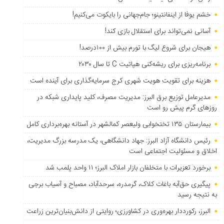
خشم یوفا از اینفانتینو؛ جام‌جهانی را بایکوت می‌کنیم!
آسانی نمی‌تواند برای استقلال بازی کند!
هیجان برای شروع لیگ با تورم بیش از ۱۰۰درصد!
برنامه‌ریزی برای ریشه‌کنی هپاتیت C تا سال ۲۰۳۰
هزینه برای تقویت هویت شهری کرج سرمایه‌گذاری برای آینده است
مدیرعامل توزیع برق البرز: مدیریت مصرف، کلید پایداری شبکه در
روزهای گرم پیش رو است
بیمارستان ۱۳۵ تختخوابی ولیعصر کمالشهر در آستانه بهره‌برداری کامل
رئیس دانشگاه آزاد البرز: جهاد دانشگاهی، یک مدرسه بزرگ مدیریت،
اخلاق و مسئولیت اجتماعی است
برخورد تعزیرات با متخلفان بازار املاک البرز؛ ۱۱ واحد پلمب شد
پیگیری حق‌آبه باغات کلاک، گرمدره، سرحدآباد، مصباح و آسیاب برجی
به نتیجه رسید
البرز، رکورددار بهره‌وری در کشاورزی؛ روایتی از دانش‌بنیان‌ترین زراعت