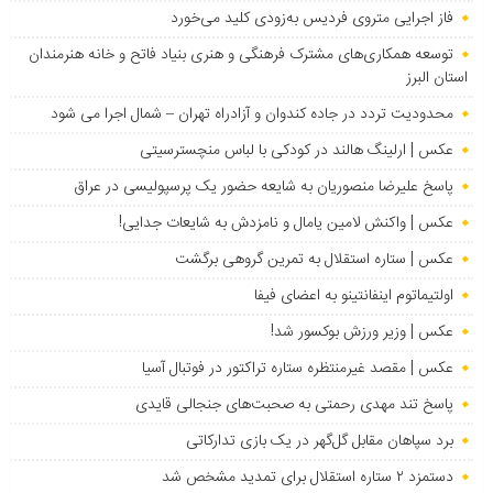
فاز اجرایی متروی فردیس به‌زودی کلید می‌خورد
توسعه همکاری‌های مشترک فرهنگی و هنری بنیاد فاتح و خانه هنرمندان
استان البرز
محدودیت تردد در جاده کندوان و آزادراه تهران – شمال اجرا می شود
عکس | ارلینگ هالند در کودکی با لباس منچسترسیتی
پاسخ علیرضا منصوریان به شایعه حضور یک پرسپولیسی در عراق
عکس | واکنش لامین یامال و نامزدش به شایعات جدایی!
عکس | ستاره استقلال به تمرین گروهی برگشت
اولتیماتوم اینفانتینو به اعضای فیفا
عکس | وزیر ورزش بوکسور شد!
عکس | مقصد غیرمنتظره ستاره تراکتور در فوتبال آسیا
پاسخ تند مهدی رحمتی به صحبت‌های جنجالی قایدی
برد سپاهان مقابل گل‌گهر در یک بازی تدارکاتی
دستمزد ۲ ستاره استقلال برای تمدید مشخص شد