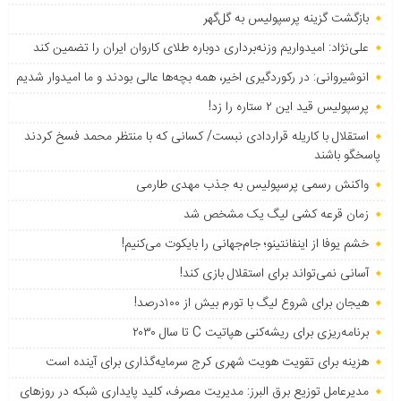
بازگشت گزینه پرسپولیس به ‌گل‌گهر
علی‌نژاد: امیدواریم وزنه‌برداری دوباره طلای کاروان ایران را تضمین کند
انوشیروانی: در رکوردگیری اخیر، همه بچه‌ها عالی بودند و ما امیدوار شدیم
پرسپولیس قید این ۲ ستاره را زد!
استقلال با کاریله قراردادی نبست/ کسانی که با منتظر محمد فسخ کردند
پاسخگو باشند
واکنش رسمی پرسپولیس به جذب مهدی طارمی
زمان قرعه کشی لیگ یک مشخص شد
خشم یوفا از اینفانتینو؛ جام‌جهانی را بایکوت می‌کنیم!
آسانی نمی‌تواند برای استقلال بازی کند!
هیجان برای شروع لیگ با تورم بیش از ۱۰۰درصد!
برنامه‌ریزی برای ریشه‌کنی هپاتیت C تا سال ۲۰۳۰
هزینه برای تقویت هویت شهری کرج سرمایه‌گذاری برای آینده است
مدیرعامل توزیع برق البرز: مدیریت مصرف، کلید پایداری شبکه در روزهای