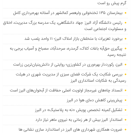
گرم پیش رو است
بیمارستان ۱۳۵ تختخوابی ولیعصر کمالشهر در آستانه بهره‌برداری کامل
رئیس دانشگاه آزاد البرز: جهاد دانشگاهی، یک مدرسه بزرگ مدیریت، اخلاق
و مسئولیت اجتماعی است
برخورد تعزیرات با متخلفان بازار املاک البرز؛ ۱۱ واحد پلمب شد
پیگیری حق‌آبه باغات کلاک، گرمدره، سرحدآباد، مصباح و آسیاب برجی به
نتیجه رسید
البرز، رکورددار بهره‌وری در کشاورزی؛ روایتی از دانش‌بنیان‌ترین زراعت
بررسی شکایت یک شرکت فضای سبزی از مدیریت شهری در هیئت
رسیدگی به شکایات استانداری البرز
انسداد چاه‌های غیرمجاز اولویت اصلی حفاظت از آبخوان‌های البرز است
پیش‌بینی کاهش دمای هوا در البرز
تشکیل کمیته تخصص پویش «نه به پلاستیک» در البرز
استاندار: البرز بیش از هر زمانی به نیروی ماهر نیاز دارد
ضرورت همکاری شهرداری های البرز در استاندارد سازی نشانی ها