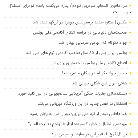
من مافیای انتخاب سرمربی نبودم/ پدرم می‌گفت پاقدم تو برای استقلال
خوب است
عکس | ستاره جدید پرسپولیس دوباره در گل‌گهر دیده شد!
صحبت‌های دنیامالی در مراسم افتتاح آکادمی ملی بوکس
جواد نکونام نه؛ الهامی سرمربی پیکان شد!
بوکس ایران پس از ۸۵ سال صاحب آکادمی تیم های ملی شد
افتتاح آکادمی ملی بوکس با حضور وزیر ورزش
حضور جواد نکونام در پیکان منتفی شد!
هاکی ایران این شکلی جهانی شد
مستندسازی جنایات جنگی آمریکایی ــ صهیونی در البرز کلید خورد
استقلال در فصل جدید در این ورزشگاه میزبانی می‌کند
خداحافظی نیمار از تیم ملی برزیل؛ دوران من به پایان رسید
مهندسی فوتبال و خوان گسترده؛ ایثار یا تهاجم به بیت المال؟
پل B۱ کرج با تغییراتی در سازه، ترمیم می‌شود