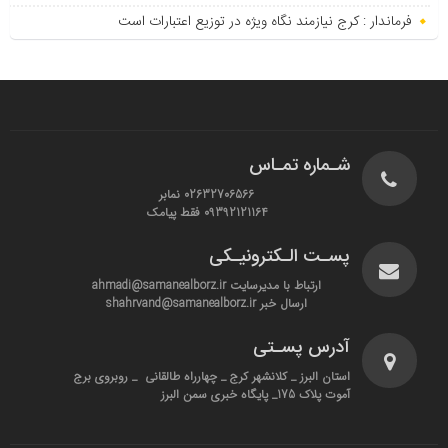
فرماندار : کرج نیازمند نگاه ویژه در توزیع اعتبارات است
شـماره تمـاس
02632706566 نمابر
09392121164 فقط پیامک
پسـت الـکترونیـکی
ارتباط با مدیرسایت ahmadi@samanealborz.ir
ارسال خبر shahrvand@samanealborz.ir
آدرس پسـتی
استان البرز _ کلانشهر کرج _ چهارراه طالقانی _ روبروی برج
آموت پلاک 175_ پایگاه خبری سمن البرز