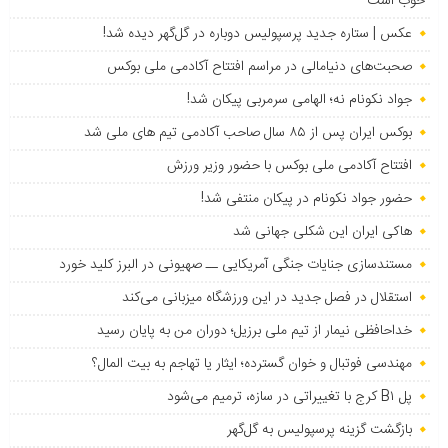
خوب است
عکس | ستاره جدید پرسپولیس دوباره در گل‌گهر دیده شد!
صحبت‌های دنیامالی در مراسم افتتاح آکادمی ملی بوکس
جواد نکونام نه؛ الهامی سرمربی پیکان شد!
بوکس ایران پس از ۸۵ سال صاحب آکادمی تیم های ملی شد
افتتاح آکادمی ملی بوکس با حضور وزیر ورزش
حضور جواد نکونام در پیکان منتفی شد!
هاکی ایران این شکلی جهانی شد
مستندسازی جنایات جنگی آمریکایی ــ صهیونی در البرز کلید خورد
استقلال در فصل جدید در این ورزشگاه میزبانی می‌کند
خداحافظی نیمار از تیم ملی برزیل؛ دوران من به پایان رسید
مهندسی فوتبال و خوان گسترده؛ ایثار یا تهاجم به بیت المال؟
پل B۱ کرج با تغییراتی در سازه، ترمیم می‌شود
بازگشت گزینه پرسپولیس به ‌گل‌گهر