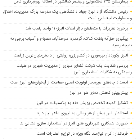
بیمارستان ۱۳۵ تختخوابی ولیعصر کمالشهر در آستانه بهره‌برداری کامل
رئیس دانشگاه آزاد البرز: جهاد دانشگاهی، یک مدرسه بزرگ مدیریت، اخلاق
و مسئولیت اجتماعی است
برخورد تعزیرات با متخلفان بازار املاک البرز؛ ۱۱ واحد پلمب شد
پیگیری حق‌آبه باغات کلاک، گرمدره، سرحدآباد، مصباح و آسیاب برجی به
نتیجه رسید
البرز، رکورددار بهره‌وری در کشاورزی؛ روایتی از دانش‌بنیان‌ترین زراعت
بررسی شکایت یک شرکت فضای سبزی از مدیریت شهری در هیئت
رسیدگی به شکایات استانداری البرز
انسداد چاه‌های غیرمجاز اولویت اصلی حفاظت از آبخوان‌های البرز است
پیش‌بینی کاهش دمای هوا در البرز
تشکیل کمیته تخصص پویش «نه به پلاستیک» در البرز
استاندار: البرز بیش از هر زمانی به نیروی ماهر نیاز دارد
ضرورت همکاری شهرداری های البرز در استاندارد سازی نشانی ها
فرماندار : کرج نیازمند نگاه ویژه در توزیع اعتبارات است