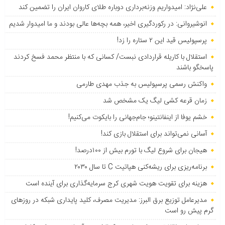
علی‌نژاد: امیدواریم وزنه‌برداری دوباره طلای کاروان ایران را تضمین کند
انوشیروانی: در رکوردگیری اخیر، همه بچه‌ها عالی بودند و ما امیدوار شدیم
پرسپولیس قید این ۲ ستاره را زد!
استقلال با کاریله قراردادی نبست/ کسانی که با منتظر محمد فسخ کردند
پاسخگو باشند
واکنش رسمی پرسپولیس به جذب مهدی طارمی
زمان قرعه کشی لیگ یک مشخص شد
خشم یوفا از اینفانتینو؛ جام‌جهانی را بایکوت می‌کنیم!
آسانی نمی‌تواند برای استقلال بازی کند!
هیجان برای شروع لیگ با تورم بیش از ۱۰۰درصد!
برنامه‌ریزی برای ریشه‌کنی هپاتیت C تا سال ۲۰۳۰
هزینه برای تقویت هویت شهری کرج سرمایه‌گذاری برای آینده است
مدیرعامل توزیع برق البرز: مدیریت مصرف، کلید پایداری شبکه در روزهای
گرم پیش رو است