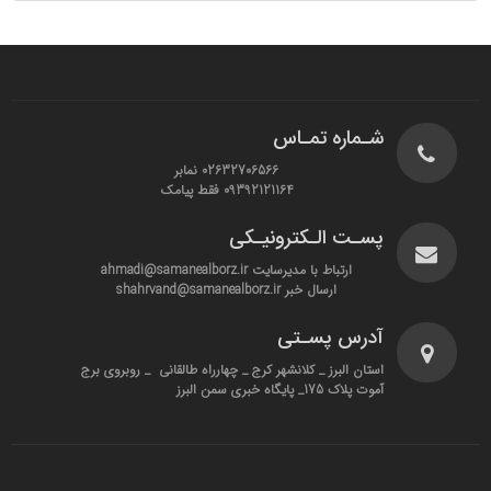
شـماره تمـاس
02632706566 نمابر
09392121164 فقط پیامک
پسـت الـکترونیـکی
ارتباط با مدیرسایت ahmadi@samanealborz.ir
ارسال خبر shahrvand@samanealborz.ir
آدرس پسـتی
استان البرز _ کلانشهر کرج _ چهارراه طالقانی _ روبروی برج
آموت پلاک 175_ پایگاه خبری سمن البرز