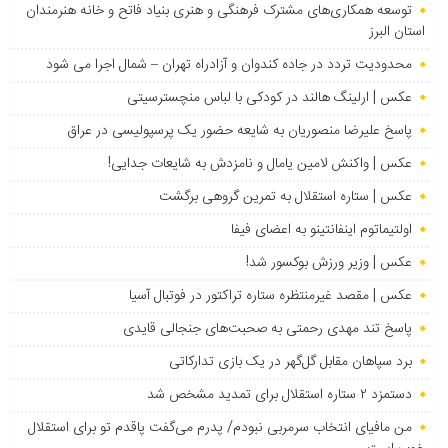
توسعه همکاری‌های مشترک فرهنگی و هنری بنیاد فاتح و خانه هنرمندان
استان البرز
محدودیت تردد در جاده کندوان و آزادراه تهران – شمال اجرا می شود
عکس | ارلینگ هالند در کودکی با لباس منچسترسیتی
پاسخ علیرضا منصوریان به شایعه حضور یک پرسپولیسی در عراق
عکس | واکنش لامین یامال و نامزدش به شایعات جدایی!
عکس | ستاره استقلال به تمرین گروهی برگشت
اولتیماتوم اینفانتینو به اعضای فیفا
عکس | وزیر ورزش بوکسور شد!
عکس | مقصد غیرمنتظره ستاره تراکتور در فوتبال آسیا
پاسخ تند مهدی رحمتی به صحبت‌های جنجالی قایدی
برد سپاهان مقابل گل‌گهر در یک بازی تدارکاتی
دستمزد ۲ ستاره استقلال برای تمدید مشخص شد
من مافیای انتخاب سرمربی نبودم/ پدرم می‌گفت پاقدم تو برای استقلال