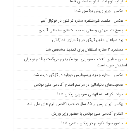
اولتیماتوم اینفانتینو به اعضای فیفا
عکس | وزیر ورزش بوکسور شد!
عکس | مقصد غیرمنتظره ستاره تراکتور در فوتبال آسیا
پاسخ تند مهدی رحمتی به صحبت‌های جنجالی قایدی
برد سپاهان مقابل گل‌گهر در یک بازی تدارکاتی
دستمزد ۲ ستاره استقلال برای تمدید مشخص شد
من مافیای انتخاب سرمربی نبودم/ پدرم می‌گفت پاقدم تو برای
استقلال خوب است
عکس | ستاره جدید پرسپولیس دوباره در گل‌گهر دیده شد!
صحبت‌های دنیامالی در مراسم افتتاح آکادمی ملی بوکس
جواد نکونام نه؛ الهامی سرمربی پیکان شد!
بوکس ایران پس از ۸۵ سال صاحب آکادمی تیم های ملی شد
افتتاح آکادمی ملی بوکس با حضور وزیر ورزش
حضور جواد نکونام در پیکان منتفی شد!