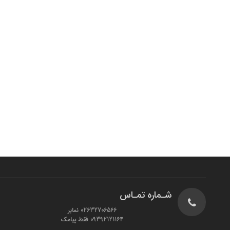
شـماره تمـاس
02632706566 نمابر
09392121164 فقط پیامک