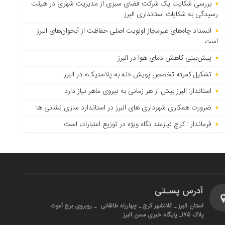
بررسی شکایت یک شرکت فضای سبزی از مدیریت شهری در هیئت
رسیدگی به شکایات استانداری البرز
انسداد چاه‌های غیرمجاز اولویت اصلی حفاظت از آبخوان‌های البرز
است
پیش‌بینی کاهش دمای هوا در البرز
تشکیل کمیته تخصص پویش «نه به پلاستیک» در البرز
استاندار: البرز بیش از هر زمانی به نیروی ماهر نیاز دارد
ضرورت همکاری شهرداری های البرز در استاندارد سازی نشانی ها
فرماندار : کرج نیازمند نگاه ویژه در توزیع اعتبارات است
آدرس پسـتی
استان البرز _ کلانشهر کرج _ چهارراه طالقانی _ روبروی برج آموت
پلاک 175_ پایگاه خبری سمن البرز