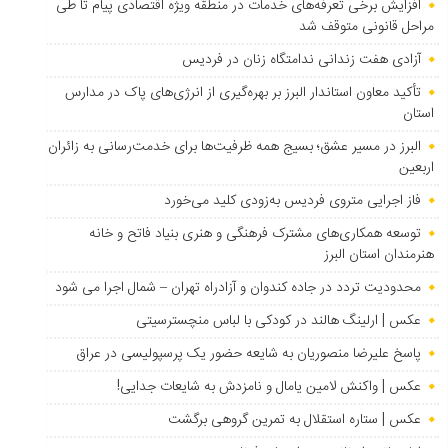
افزایش برخی تعرفه‌های خدمات در منطقه ویژه اقتصادی پیام تا طی
مراحل قانونی متوقف شد
آزادی هفت زندانی ندامتگاه زنان در فردیس
تأکید معاون استاندار البرز بر بهره‌گیری از انرژی‌های پاک در مدارس
استان
البرز در مسیر عشق؛ بسیج همه ظرفیت‌ها برای خدمت‌رسانی به زائران
اربعین
فاز اجرایی متروی فردیس به‌زودی کلید می‌خورد
توسعه همکاری‌های مشترک فرهنگی و هنری بنیاد فاتح و خانه
هنرمندان استان البرز
محدودیت تردد در جاده کندوان و آزادراه تهران – شمال اجرا می شود
عکس | ارلینگ هالند در کودکی با لباس منچسترسیتی
پاسخ علیرضا منصوریان به شایعه حضور یک پرسپولیسی در عراق
عکس | واکنش لامین یامال و نامزدش به شایعات جدایی!
عکس | ستاره استقلال به تمرین گروهی برگشت