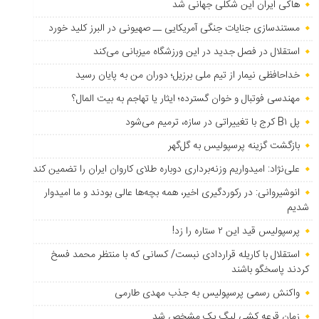
هاکی ایران این شکلی جهانی شد
مستندسازی جنایات جنگی آمریکایی ــ صهیونی در البرز کلید خورد
استقلال در فصل جدید در این ورزشگاه میزبانی می‌کند
خداحافظی نیمار از تیم ملی برزیل؛ دوران من به پایان رسید
مهندسی فوتبال و خوان گسترده؛ ایثار یا تهاجم به بیت المال؟
پل B۱ کرج با تغییراتی در سازه، ترمیم می‌شود
بازگشت گزینه پرسپولیس به ‌گل‌گهر
علی‌نژاد: امیدواریم وزنه‌برداری دوباره طلای کاروان ایران را تضمین کند
انوشیروانی: در رکوردگیری اخیر، همه بچه‌ها عالی بودند و ما امیدوار
شدیم
پرسپولیس قید این ۲ ستاره را زد!
استقلال با کاریله قراردادی نبست/ کسانی که با منتظر محمد فسخ
کردند پاسخگو باشند
واکنش رسمی پرسپولیس به جذب مهدی طارمی
زمان قرعه کشی لیگ یک مشخص شد