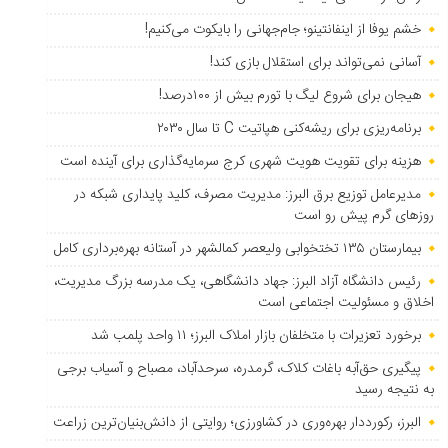
خشم یوفا از اینفانتینو؛ جام‌جهانی را بایکوت می‌کنیم!
آسانی نمی‌تواند برای استقلال بازی کند!
هیجان برای شروع لیگ با تورم بیش از ۱۰۰درصد!
برنامه‌ریزی برای ریشه‌کنی هپاتیت C تا سال ۲۰۳۰
هزینه برای تقویت هویت شهری کرج سرمایه‌گذاری برای آینده است
مدیرعامل توزیع برق البرز: مدیریت مصرف، کلید پایداری شبکه در
روزهای گرم پیش رو است
بیمارستان ۱۳۵ تختخوابی ولیعصر کمالشهر در آستانه بهره‌برداری کامل
رئیس دانشگاه آزاد البرز: جهاد دانشگاهی، یک مدرسه بزرگ مدیریت،
اخلاق و مسئولیت اجتماعی است
برخورد تعزیرات با متخلفان بازار املاک البرز؛ ۱۱ واحد پلمب شد
پیگیری حق‌آبه باغات کلاک، گرمدره، سرحدآباد، مصباح و آسیاب برجی
به نتیجه رسید
البرز، رکورددار بهره‌وری در کشاورزی؛ روایتی از دانش‌بنیان‌ترین زراعت