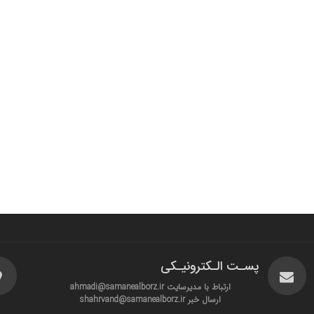
پسـت الـکترونیـکی
ارتباط با مدیرسایت ahmadi@samanealborz.ir
ارسال خبر shahrvand@samanealborz.ir