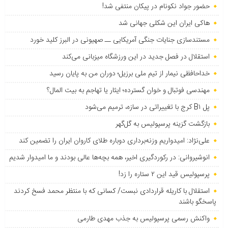
حضور جواد نکونام در پیکان منتفی شد!
هاکی ایران این شکلی جهانی شد
مستندسازی جنایات جنگی آمریکایی ــ صهیونی در البرز کلید خورد
استقلال در فصل جدید در این ورزشگاه میزبانی می‌کند
خداحافظی نیمار از تیم ملی برزیل؛ دوران من به پایان رسید
مهندسی فوتبال و خوان گسترده؛ ایثار یا تهاجم به بیت المال؟
پل B۱ کرج با تغییراتی در سازه، ترمیم می‌شود
بازگشت گزینه پرسپولیس به ‌گل‌گهر
علی‌نژاد: امیدواریم وزنه‌برداری دوباره طلای کاروان ایران را تضمین کند
انوشیروانی: در رکوردگیری اخیر، همه بچه‌ها عالی بودند و ما امیدوار شدیم
پرسپولیس قید این ۲ ستاره را زد!
استقلال با کاریله قراردادی نبست/ کسانی که با منتظر محمد فسخ کردند
پاسخگو باشند
واکنش رسمی پرسپولیس به جذب مهدی طارمی