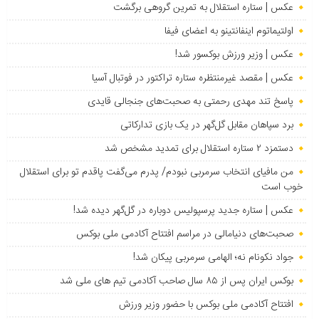
عکس | ستاره استقلال به تمرین گروهی برگشت
اولتیماتوم اینفانتینو به اعضای فیفا
عکس | وزیر ورزش بوکسور شد!
عکس | مقصد غیرمنتظره ستاره تراکتور در فوتبال آسیا
پاسخ تند مهدی رحمتی به صحبت‌های جنجالی قایدی
برد سپاهان مقابل گل‌گهر در یک بازی تدارکاتی
دستمزد ۲ ستاره استقلال برای تمدید مشخص شد
من مافیای انتخاب سرمربی نبودم/ پدرم می‌گفت پاقدم تو برای استقلال
خوب است
عکس | ستاره جدید پرسپولیس دوباره در گل‌گهر دیده شد!
صحبت‌های دنیامالی در مراسم افتتاح آکادمی ملی بوکس
جواد نکونام نه؛ الهامی سرمربی پیکان شد!
بوکس ایران پس از ۸۵ سال صاحب آکادمی تیم های ملی شد
افتتاح آکادمی ملی بوکس با حضور وزیر ورزش