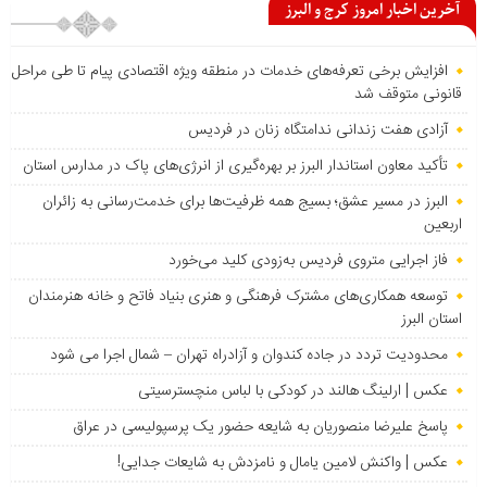
آخرین اخبار امروز کرج و البرز
افزایش برخی تعرفه‌های خدمات در منطقه ویژه اقتصادی پیام تا طی مراحل
قانونی متوقف شد
آزادی هفت زندانی ندامتگاه زنان در فردیس
تأکید معاون استاندار البرز بر بهره‌گیری از انرژی‌های پاک در مدارس استان
البرز در مسیر عشق؛ بسیج همه ظرفیت‌ها برای خدمت‌رسانی به زائران
اربعین
فاز اجرایی متروی فردیس به‌زودی کلید می‌خورد
توسعه همکاری‌های مشترک فرهنگی و هنری بنیاد فاتح و خانه هنرمندان
استان البرز
محدودیت تردد در جاده کندوان و آزادراه تهران – شمال اجرا می شود
عکس | ارلینگ هالند در کودکی با لباس منچسترسیتی
پاسخ علیرضا منصوریان به شایعه حضور یک پرسپولیسی در عراق
عکس | واکنش لامین یامال و نامزدش به شایعات جدایی!