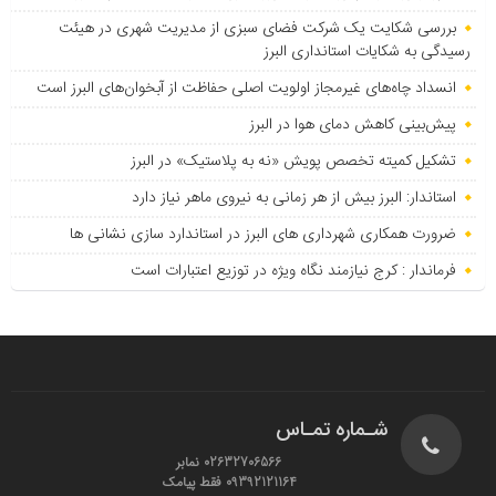
بررسی شکایت یک شرکت فضای سبزی از مدیریت شهری در هیئت
رسیدگی به شکایات استانداری البرز
انسداد چاه‌های غیرمجاز اولویت اصلی حفاظت از آبخوان‌های البرز است
پیش‌بینی کاهش دمای هوا در البرز
تشکیل کمیته تخصص پویش «نه به پلاستیک» در البرز
استاندار: البرز بیش از هر زمانی به نیروی ماهر نیاز دارد
ضرورت همکاری شهرداری های البرز در استاندارد سازی نشانی ها
فرماندار : کرج نیازمند نگاه ویژه در توزیع اعتبارات است
شـماره تمـاس
02632706566 نمابر
09392121164 فقط پیامک