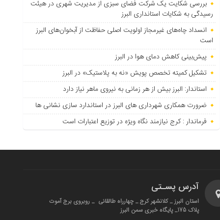
بررسی شکایت یک شرکت فضای سبزی از مدیریت شهری در هیئت
رسیدگی به شکایات استانداری البرز
انسداد چاه‌های غیرمجاز اولویت اصلی حفاظت از آبخوان‌های البرز
است
پیش‌بینی کاهش دمای هوا در البرز
تشکیل کمیته تخصص پویش «نه به پلاستیک» در البرز
استاندار: البرز بیش از هر زمانی به نیروی ماهر نیاز دارد
ضرورت همکاری شهرداری های البرز در استاندارد سازی نشانی ها
فرماندار : کرج نیازمند نگاه ویژه در توزیع اعتبارات است
آدرس پسـتی
استان البرز _ کلانشهر کرج _ چهارراه طالقانی _ روبروی برج آموت
پلاک 175_ پایگاه خبری سمن البرز