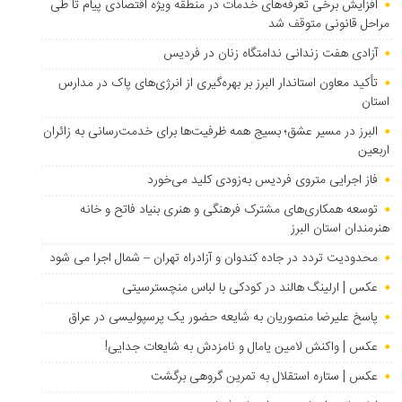
افزایش برخی تعرفه‌های خدمات در منطقه ویژه اقتصادی پیام تا طی
مراحل قانونی متوقف شد
آزادی هفت زندانی ندامتگاه زنان در فردیس
تأکید معاون استاندار البرز بر بهره‌گیری از انرژی‌های پاک در مدارس
استان
البرز در مسیر عشق؛ بسیج همه ظرفیت‌ها برای خدمت‌رسانی به زائران
اربعین
فاز اجرایی متروی فردیس به‌زودی کلید می‌خورد
توسعه همکاری‌های مشترک فرهنگی و هنری بنیاد فاتح و خانه
هنرمندان استان البرز
محدودیت تردد در جاده کندوان و آزادراه تهران – شمال اجرا می شود
عکس | ارلینگ هالند در کودکی با لباس منچسترسیتی
پاسخ علیرضا منصوریان به شایعه حضور یک پرسپولیسی در عراق
عکس | واکنش لامین یامال و نامزدش به شایعات جدایی!
عکس | ستاره استقلال به تمرین گروهی برگشت