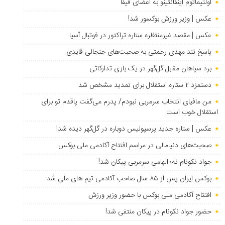
اولتیماتوم اینفانتینو به اعضای فیفا
عکس | وزیر ورزش بوکسور شد!
عکس | مقصد غیرمنتظره ستاره تراکتور در فوتبال آسیا
پاسخ تند مهدی رحمتی به صحبت‌های جنجالی قایدی
برد سپاهان مقابل گل‌گهر در یک بازی تدارکاتی
دستمزد ۲ ستاره استقلال برای تمدید مشخص شد
من مافیای انتخاب سرمربی نبودم/ پدرم می‌گفت پاقدم تو برای
استقلال خوب است
عکس | ستاره جدید پرسپولیس دوباره در گل‌گهر دیده شد!
صحبت‌های دنیامالی در مراسم افتتاح آکادمی ملی بوکس
جواد نکونام نه؛ الهامی سرمربی پیکان شد!
بوکس ایران پس از ۸۵ سال صاحب آکادمی تیم های ملی شد
افتتاح آکادمی ملی بوکس با حضور وزیر ورزش
حضور جواد نکونام در پیکان منتفی شد!