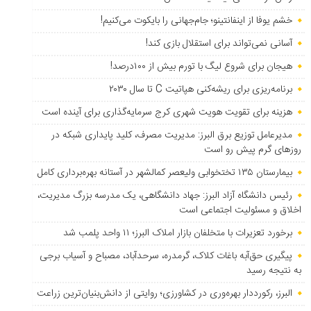
خشم یوفا از اینفانتینو؛ جام‌جهانی را بایکوت می‌کنیم!
آسانی نمی‌تواند برای استقلال بازی کند!
هیجان برای شروع لیگ با تورم بیش از ۱۰۰درصد!
برنامه‌ریزی برای ریشه‌کنی هپاتیت C تا سال ۲۰۳۰
هزینه برای تقویت هویت شهری کرج سرمایه‌گذاری برای آینده است
مدیرعامل توزیع برق البرز: مدیریت مصرف، کلید پایداری شبکه در
روزهای گرم پیش رو است
بیمارستان ۱۳۵ تختخوابی ولیعصر کمالشهر در آستانه بهره‌برداری کامل
رئیس دانشگاه آزاد البرز: جهاد دانشگاهی، یک مدرسه بزرگ مدیریت،
اخلاق و مسئولیت اجتماعی است
برخورد تعزیرات با متخلفان بازار املاک البرز؛ ۱۱ واحد پلمب شد
پیگیری حق‌آبه باغات کلاک، گرمدره، سرحدآباد، مصباح و آسیاب برجی
به نتیجه رسید
البرز، رکورددار بهره‌وری در کشاورزی؛ روایتی از دانش‌بنیان‌ترین زراعت