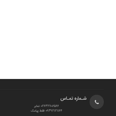
شـماره تمـاس
02632706566 نمابر
09392121164 فقط پیامک