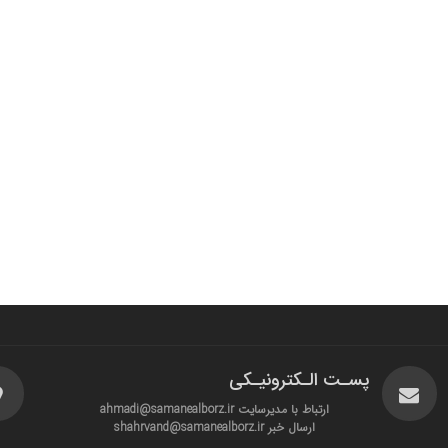
پسـت الـکترونیـکی
ارتباط با مدیرسایت ahmadi@samanealborz.ir
ارسال خبر shahrvand@samanealborz.ir