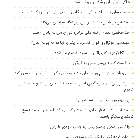
هاکی ایران این شکلی جهانی شد
مستندسازی جنایات جنگی آمریکایی ــ صهیونی در البرز کلید خورد
استقلال در فصل جدید در این ورزشگاه میزبانی می‌کند
خداحافظی نیمار از تیم ملی برزیل؛ دوران من به پایان رسید
مهندسی فوتبال و خوان گسترده؛ ایثار یا تهاجم به بیت المال؟
پل B۱ کرج با تغییراتی در سازه، ترمیم می‌شود
بازگشت گزینه پرسپولیس به ‌گل‌گهر
علی‌نژاد: امیدواریم وزنه‌برداری دوباره طلای کاروان ایران را تضمین کند
انوشیروانی: در رکوردگیری اخیر، همه بچه‌ها عالی بودند و ما امیدوار
شدیم
پرسپولیس قید این ۲ ستاره را زد!
استقلال با کاریله قراردادی نبست/ کسانی که با منتظر محمد فسخ
کردند پاسخگو باشند
واکنش رسمی پرسپولیس به جذب مهدی طارمی
زمان قرعه کشی لیگ یک مشخص شد