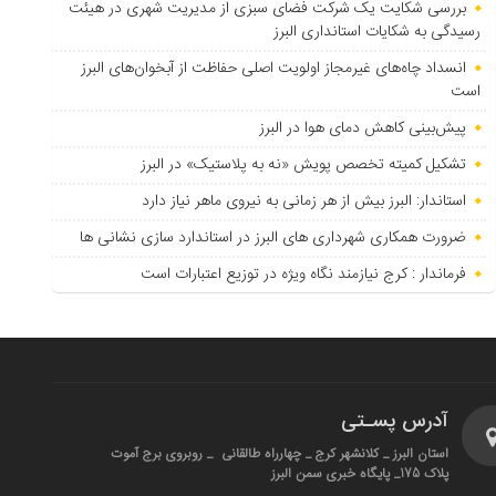
بررسی شکایت یک شرکت فضای سبزی از مدیریت شهری در هیئت
رسیدگی به شکایات استانداری البرز
انسداد چاه‌های غیرمجاز اولویت اصلی حفاظت از آبخوان‌های البرز
است
پیش‌بینی کاهش دمای هوا در البرز
تشکیل کمیته تخصص پویش «نه به پلاستیک» در البرز
استاندار: البرز بیش از هر زمانی به نیروی ماهر نیاز دارد
ضرورت همکاری شهرداری های البرز در استاندارد سازی نشانی ها
فرماندار : کرج نیازمند نگاه ویژه در توزیع اعتبارات است
آدرس پسـتی
استان البرز _ کلانشهر کرج _ چهارراه طالقانی _ روبروی برج آموت
پلاک 175_ پایگاه خبری سمن البرز