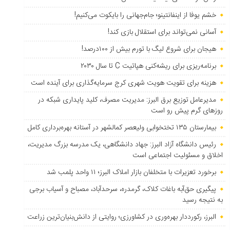
خشم یوفا از اینفانتینو؛ جام‌جهانی را بایکوت می‌کنیم!
آسانی نمی‌تواند برای استقلال بازی کند!
هیجان برای شروع لیگ با تورم بیش از ۱۰۰درصد!
برنامه‌ریزی برای ریشه‌کنی هپاتیت C تا سال ۲۰۳۰
هزینه برای تقویت هویت شهری کرج سرمایه‌گذاری برای آینده است
مدیرعامل توزیع برق البرز: مدیریت مصرف، کلید پایداری شبکه در
روزهای گرم پیش رو است
بیمارستان ۱۳۵ تختخوابی ولیعصر کمالشهر در آستانه بهره‌برداری کامل
رئیس دانشگاه آزاد البرز: جهاد دانشگاهی، یک مدرسه بزرگ مدیریت،
اخلاق و مسئولیت اجتماعی است
برخورد تعزیرات با متخلفان بازار املاک البرز؛ ۱۱ واحد پلمب شد
پیگیری حق‌آبه باغات کلاک، گرمدره، سرحدآباد، مصباح و آسیاب برجی
به نتیجه رسید
البرز، رکورددار بهره‌وری در کشاورزی؛ روایتی از دانش‌بنیان‌ترین زراعت