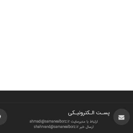
پسـت الـکترونیـکی
ارتباط با مدیرسایت ahmadi@samanealborz.ir
ارسال خبر shahrvand@samanealborz.ir