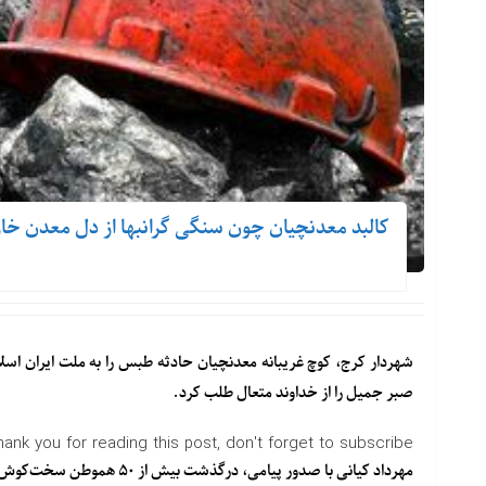
کالبد معدنچیان چون سنگی گرانبها از دل معدن خا
شهردار کرج، کوچ غریبانه معدنچیان حادثه طبس را به ملت ایران اسل
صبر جمیل را از خداوند متعال طلب کرد.
hank you for reading this post, don't forget to subscribe!
مهرداد کیانی با صدور پیامی، درگذشت بیش از ۵۰ هموطن سخت‌کوش و پرتلاش را در حادثه معدن زغال سنگ طبس تسلیت گفت.