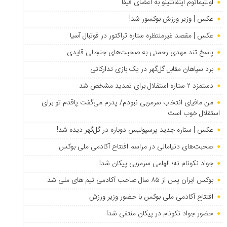
اولتیماتوم اینفانتینو به اعضای فیفا
عکس | وزیر ورزش بوکسور شد!
عکس | مقصد غیرمنتظره ستاره تراکتور در فوتبال آسیا
پاسخ تند مهدی رحمتی به صحبت‌های جنجالی قایدی
برد سپاهان مقابل گل‌گهر در یک بازی تدارکاتی
دستمزد ۲ ستاره استقلال برای تمدید مشخص شد
من مافیای انتخاب سرمربی نبودم/ پدرم می‌گفت پاقدم تو برای
استقلال خوب است
عکس | ستاره جدید پرسپولیس دوباره در گل‌گهر دیده شد!
صحبت‌های دنیامالی در مراسم افتتاح آکادمی ملی بوکس
جواد نکونام نه؛ الهامی سرمربی پیکان شد!
بوکس ایران پس از ۸۵ سال صاحب آکادمی تیم های ملی شد
افتتاح آکادمی ملی بوکس با حضور وزیر ورزش
حضور جواد نکونام در پیکان منتفی شد!