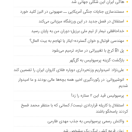
هاکی ایران این شکلی جهانی شد
مستندسازی جنایات جنگی آمریکایی ــ صهیونی در البرز کلید خورد
استقلال در فصل جدید در این ورزشگاه میزبانی می‌کند
خداحافظی نیمار از تیم ملی برزیل؛ دوران من به پایان رسید
مهندسی فوتبال و خوان گسترده؛ ایثار یا تهاجم به بیت المال؟
پل B۱ کرج با تغییراتی در سازه، ترمیم می‌شود
بازگشت گزینه پرسپولیس به ‌گل‌گهر
علی‌نژاد: امیدواریم وزنه‌برداری دوباره طلای کاروان ایران را تضمین کند
انوشیروانی: در رکوردگیری اخیر، همه بچه‌ها عالی بودند و ما امیدوار
شدیم
پرسپولیس قید این ۲ ستاره را زد!
استقلال با کاریله قراردادی نبست/ کسانی که با منتظر محمد فسخ
کردند پاسخگو باشند
واکنش رسمی پرسپولیس به جذب مهدی طارمی
زمان قرعه کشی لیگ یک مشخص شد