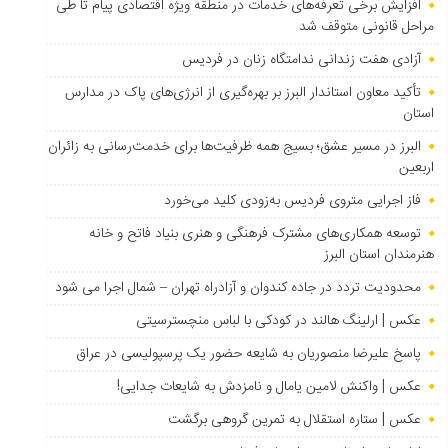
افزایش برخی تعرفه‌های خدمات در منطقه ویژه اقتصادی پیام تا طی
مراحل قانونی متوقف شد
آزادی هفت زندانی ندامتگاه زنان در فردیس
تأکید معاون استاندار البرز بر بهره‌گیری از انرژی‌های پاک در مدارس
استان
البرز در مسیر عشق؛ بسیج همه ظرفیت‌ها برای خدمت‌رسانی به زائران
اربعین
فاز اجرایی متروی فردیس به‌زودی کلید می‌خورد
توسعه همکاری‌های مشترک فرهنگی و هنری بنیاد فاتح و خانه
هنرمندان استان البرز
محدودیت تردد در جاده کندوان و آزادراه تهران – شمال اجرا می شود
عکس | ارلینگ هالند در کودکی با لباس منچسترسیتی
پاسخ علیرضا منصوریان به شایعه حضور یک پرسپولیسی در عراق
عکس | واکنش لامین یامال و نامزدش به شایعات جدایی!
عکس | ستاره استقلال به تمرین گروهی برگشت