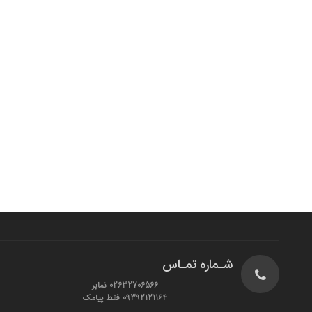
شـماره تمـاس
02632706566 نمابر
09392121164 فقط پیامک