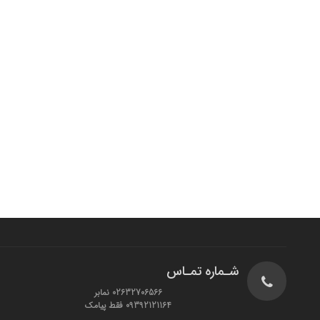
شـماره تمـاس
02632706566 نمابر
09392121164 فقط پیامک