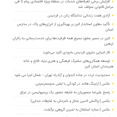
افزایش برخی تعرفه‌های خدمات در منطقه ویژه اقتصادی پیام تا طی
مراحل قانونی متوقف شد
آزادی هفت زندانی ندامتگاه زنان در فردیس
تأکید معاون استاندار البرز بر بهره‌گیری از انرژی‌های پاک در مدارس
استان
البرز در مسیر عشق؛ بسیج همه ظرفیت‌ها برای خدمت‌رسانی به زائران
اربعین
فاز اجرایی متروی فردیس به‌زودی کلید می‌خورد
توسعه همکاری‌های مشترک فرهنگی و هنری بنیاد فاتح و خانه
هنرمندان استان البرز
محدودیت تردد در جاده کندوان و آزادراه تهران – شمال اجرا می شود
عکس | ارلینگ هالند در کودکی با لباس منچسترسیتی
پاسخ علیرضا منصوریان به شایعه حضور یک پرسپولیسی در عراق
عکس | واکنش لامین یامال و نامزدش به شایعات جدایی!
عکس | ستاره استقلال به تمرین گروهی برگشت