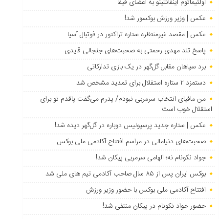
اولتیماتوم اینفانتینو به اعضای فیفا
عکس | وزیر ورزش بوکسور شد!
عکس | مقصد غیرمنتظره ستاره تراکتور در فوتبال آسیا
پاسخ تند مهدی رحمتی به صحبت‌های جنجالی قایدی
برد سپاهان مقابل گل‌گهر در یک بازی تدارکاتی
دستمزد ۲ ستاره استقلال برای تمدید مشخص شد
من مافیای انتخاب سرمربی نبودم/ پدرم می‌گفت پاقدم تو برای
استقلال خوب است
عکس | ستاره جدید پرسپولیس دوباره در گل‌گهر دیده شد!
صحبت‌های دنیامالی در مراسم افتتاح آکادمی ملی بوکس
جواد نکونام نه؛ الهامی سرمربی پیکان شد!
بوکس ایران پس از ۸۵ سال صاحب آکادمی تیم های ملی شد
افتتاح آکادمی ملی بوکس با حضور وزیر ورزش
حضور جواد نکونام در پیکان منتفی شد!