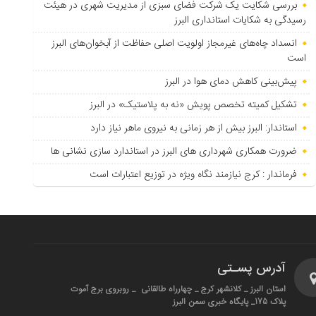
بررسی شکایت یک شرکت فضای سبزی از مدیریت شهری در هیئت
رسیدگی به شکایات استانداری البرز
انسداد چاه‌های غیرمجاز اولویت اصلی حفاظت از آبخوان‌های البرز
است
پیش‌بینی کاهش دمای هوا در البرز
تشکیل کمیته تخصص پویش «نه به پلاستیک» در البرز
استاندار: البرز بیش از هر زمانی به نیروی ماهر نیاز دارد
ضرورت همکاری شهرداری های البرز در استاندارد سازی نشانی ها
فرماندار : کرج نیازمند نگاه ویژه در توزیع اعتبارات است
آدرس پسـتی
استان البرز _ کلانشهر کرج _ چهارراه طالقانی _ روبروی برج آموت
پلاک 175_ پایگاه خبری سمن البرز