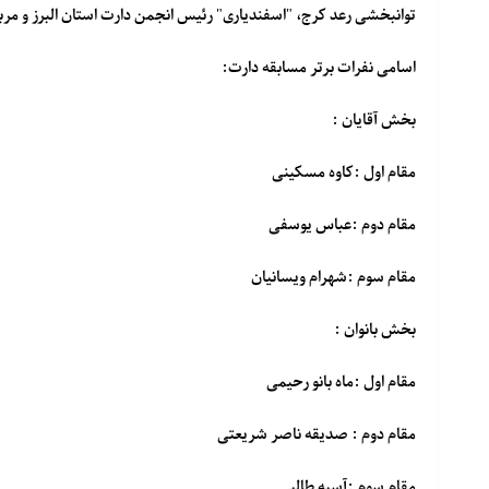
توانبخشی رعد کرج، "اسفندیاری" رئیس انجمن دارت استان البرز و م
اسامی نفرات برتر مسابقه دارت:
بخش آقایان :
مقام اول :کاوه مسکینی
مقام دوم :عباس یوسفی
مقام سوم :شهرام ویسانیان
بخش بانوان :
مقام اول :ماه بانو رحیمی
مقام دوم : صدیقه ناصر شریعتی
مقام سوم :آسیه طالبی