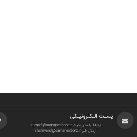
پسـت الـکترونیـکی
ارتباط با مدیرسایت ahmadi@samanealborz.ir
ارسال خبر shahrvand@samanealborz.ir