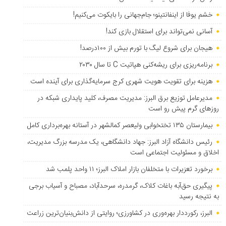
خشم یوفا از اینفانتینو؛ جام‌جهانی را بایکوت می‌کنیم!
آسانی نمی‌تواند برای استقلال بازی کند!
هیجان برای شروع لیگ با تورم بیش از ۱۰۰درصد!
برنامه‌ریزی برای ریشه‌کنی هپاتیت C تا سال ۲۰۳۰
هزینه برای تقویت هویت شهری کرج سرمایه‌گذاری برای آینده است
مدیرعامل توزیع برق البرز: مدیریت مصرف، کلید پایداری شبکه در
روزهای گرم پیش رو است
بیمارستان ۱۳۵ تختخوابی ولیعصر کمالشهر در آستانه بهره‌برداری کامل
رئیس دانشگاه آزاد البرز: جهاد دانشگاهی، یک مدرسه بزرگ مدیریت،
اخلاق و مسئولیت اجتماعی است
برخورد تعزیرات با متخلفان بازار املاک البرز؛ ۱۱ واحد پلمب شد
پیگیری حق‌آبه باغات کلاک، گرمدره، سرحدآباد، مصباح و آسیاب برجی
به نتیجه رسید
البرز، رکورددار بهره‌وری در کشاورزی؛ روایتی از دانش‌بنیان‌ترین زراعت