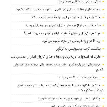
هاکی ایران این شکلی جهانی شد
مستندسازی جنایات جنگی آمریکایی ــ صهیونی در البرز کلید خورد
استقلال در فصل جدید در این ورزشگاه میزبانی می‌کند
خداحافظی نیمار از تیم ملی برزیل؛ دوران من به پایان رسید
مهندسی فوتبال و خوان گسترده؛ ایثار یا تهاجم به بیت المال؟
پل B۱ کرج با تغییراتی در سازه، ترمیم می‌شود
بازگشت گزینه پرسپولیس به ‌گل‌گهر
علی‌نژاد: امیدواریم وزنه‌برداری دوباره طلای کاروان ایران را تضمین کند
انوشیروانی: در رکوردگیری اخیر، همه بچه‌ها عالی بودند و ما امیدوار
شدیم
پرسپولیس قید این ۲ ستاره را زد!
استقلال با کاریله قراردادی نبست/ کسانی که با منتظر محمد فسخ
کردند پاسخگو باشند
واکنش رسمی پرسپولیس به جذب مهدی طارمی
زمان قرعه کشی لیگ یک مشخص شد