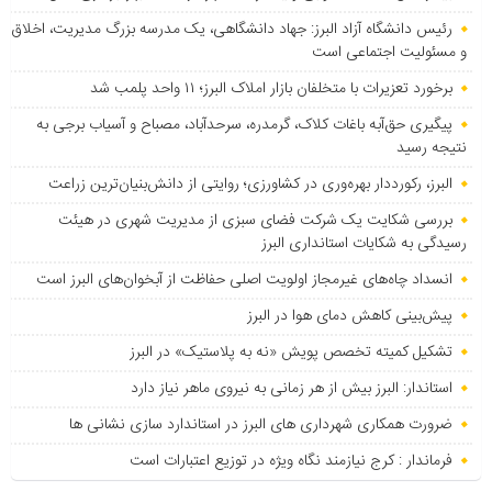
رئیس دانشگاه آزاد البرز: جهاد دانشگاهی، یک مدرسه بزرگ مدیریت، اخلاق
و مسئولیت اجتماعی است
برخورد تعزیرات با متخلفان بازار املاک البرز؛ ۱۱ واحد پلمب شد
پیگیری حق‌آبه باغات کلاک، گرمدره، سرحدآباد، مصباح و آسیاب برجی به
نتیجه رسید
البرز، رکورددار بهره‌وری در کشاورزی؛ روایتی از دانش‌بنیان‌ترین زراعت
بررسی شکایت یک شرکت فضای سبزی از مدیریت شهری در هیئت
رسیدگی به شکایات استانداری البرز
انسداد چاه‌های غیرمجاز اولویت اصلی حفاظت از آبخوان‌های البرز است
پیش‌بینی کاهش دمای هوا در البرز
تشکیل کمیته تخصص پویش «نه به پلاستیک» در البرز
استاندار: البرز بیش از هر زمانی به نیروی ماهر نیاز دارد
ضرورت همکاری شهرداری های البرز در استاندارد سازی نشانی ها
فرماندار : کرج نیازمند نگاه ویژه در توزیع اعتبارات است