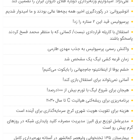
علی‌نژاد: امیدواریم وزنه‌برداری دوباره طلای کاروان ایران را تضمین کند
انوشیروانی: در رکوردگیری اخیر، همه بچه‌ها عالی بودند و ما امیدوار شدیم
پرسپولیس قید این ۲ ستاره را زد!
استقلال با کاریله قراردادی نبست/ کسانی که با منتظر محمد فسخ کردند
پاسخگو باشند
واکنش رسمی پرسپولیس به جذب مهدی طارمی
زمان قرعه کشی لیگ یک مشخص شد
خشم یوفا از اینفانتینو؛ جام‌جهانی را بایکوت می‌کنیم!
آسانی نمی‌تواند برای استقلال بازی کند!
هیجان برای شروع لیگ با تورم بیش از ۱۰۰درصد!
برنامه‌ریزی برای ریشه‌کنی هپاتیت C تا سال ۲۰۳۰
هزینه برای تقویت هویت شهری کرج سرمایه‌گذاری برای آینده است
مدیرعامل توزیع برق البرز: مدیریت مصرف، کلید پایداری شبکه در روزهای
گرم پیش رو است
بیمارستان ۱۳۵ تختخوابی ولیعصر کمالشهر در آستانه بهره‌برداری کامل