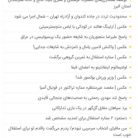
توسعه همکاری‌های مشترک فرهنگی و هنری بنیاد فاتح و خانه هنرمندان
استان البرز
محدودیت تردد در جاده کندوان و آزادراه تهران – شمال اجرا می شود
عکس | ارلینگ هالند در کودکی با لباس منچسترسیتی
پاسخ علیرضا منصوریان به شایعه حضور یک پرسپولیسی در عراق
عکس | واکنش لامین یامال و نامزدش به شایعات جدایی!
عکس | ستاره استقلال به تمرین گروهی برگشت
اولتیماتوم اینفانتینو به اعضای فیفا
عکس | وزیر ورزش بوکسور شد!
عکس | مقصد غیرمنتظره ستاره تراکتور در فوتبال آسیا
پاسخ تند مهدی رحمتی به صحبت‌های جنجالی قایدی
برد سپاهان مقابل گل‌گهر در یک بازی تدارکاتی
دستمزد ۲ ستاره استقلال برای تمدید مشخص شد
من مافیای انتخاب سرمربی نبودم/ پدرم می‌گفت پاقدم تو برای استقلال
خوب است