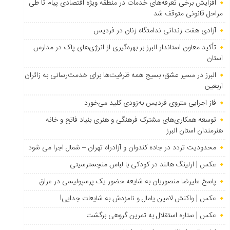
افزایش برخی تعرفه‌های خدمات در منطقه ویژه اقتصادی پیام تا طی
مراحل قانونی متوقف شد
آزادی هفت زندانی ندامتگاه زنان در فردیس
تأکید معاون استاندار البرز بر بهره‌گیری از انرژی‌های پاک در مدارس
استان
البرز در مسیر عشق؛ بسیج همه ظرفیت‌ها برای خدمت‌رسانی به زائران
اربعین
فاز اجرایی متروی فردیس به‌زودی کلید می‌خورد
توسعه همکاری‌های مشترک فرهنگی و هنری بنیاد فاتح و خانه
هنرمندان استان البرز
محدودیت تردد در جاده کندوان و آزادراه تهران – شمال اجرا می شود
عکس | ارلینگ هالند در کودکی با لباس منچسترسیتی
پاسخ علیرضا منصوریان به شایعه حضور یک پرسپولیسی در عراق
عکس | واکنش لامین یامال و نامزدش به شایعات جدایی!
عکس | ستاره استقلال به تمرین گروهی برگشت