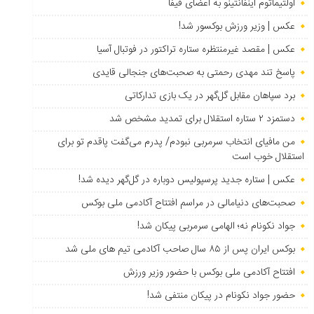
اولتیماتوم اینفانتینو به اعضای فیفا
عکس | وزیر ورزش بوکسور شد!
عکس | مقصد غیرمنتظره ستاره تراکتور در فوتبال آسیا
پاسخ تند مهدی رحمتی به صحبت‌های جنجالی قایدی
برد سپاهان مقابل گل‌گهر در یک بازی تدارکاتی
دستمزد ۲ ستاره استقلال برای تمدید مشخص شد
من مافیای انتخاب سرمربی نبودم/ پدرم می‌گفت پاقدم تو برای
استقلال خوب است
عکس | ستاره جدید پرسپولیس دوباره در گل‌گهر دیده شد!
صحبت‌های دنیامالی در مراسم افتتاح آکادمی ملی بوکس
جواد نکونام نه؛ الهامی سرمربی پیکان شد!
بوکس ایران پس از ۸۵ سال صاحب آکادمی تیم های ملی شد
افتتاح آکادمی ملی بوکس با حضور وزیر ورزش
حضور جواد نکونام در پیکان منتفی شد!