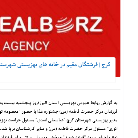
کرج | فرشتگان مقیم در خانه های بهزیستی شهرستان
به گزارش روابط عمومی بهزیستی استان البرز؛روز پنجشنبه بیست و
فرزندان مرکز حضرت فاطمه (س) جشنواره غذا با حضور "معصومه توکلی
مدیر بهزیستی شهرستان کرج،"عباسعلی اسدی" مسئول حراست بهزیست
نوع و اجرای سرود "فرزند شهید" و پخش موسیقی سنتی برای فرزندان ع