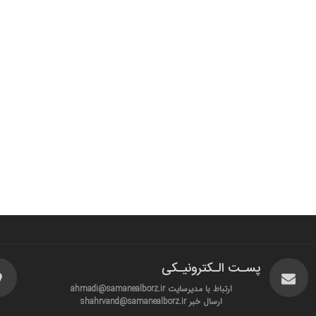
پسـت الـکترونیـکی
ارتباط با مدیرسایت ahmadi@samanealborz.ir
ارسال خبر shahrvand@samanealborz.ir