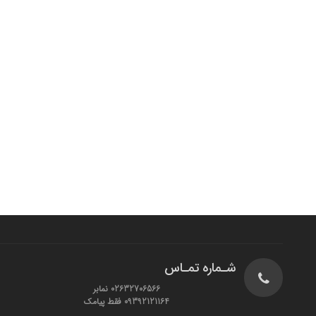
شـماره تمـاس
02632706566 نمابر
09392121164 فقط پیامک