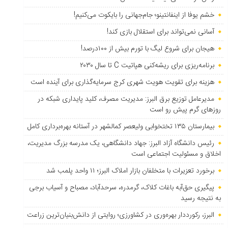
خشم یوفا از اینفانتینو؛ جام‌جهانی را بایکوت می‌کنیم!
آسانی نمی‌تواند برای استقلال بازی کند!
هیجان برای شروع لیگ با تورم بیش از ۱۰۰درصد!
برنامه‌ریزی برای ریشه‌کنی هپاتیت C تا سال ۲۰۳۰
هزینه برای تقویت هویت شهری کرج سرمایه‌گذاری برای آینده است
مدیرعامل توزیع برق البرز: مدیریت مصرف، کلید پایداری شبکه در
روزهای گرم پیش رو است
بیمارستان ۱۳۵ تختخوابی ولیعصر کمالشهر در آستانه بهره‌برداری کامل
رئیس دانشگاه آزاد البرز: جهاد دانشگاهی، یک مدرسه بزرگ مدیریت،
اخلاق و مسئولیت اجتماعی است
برخورد تعزیرات با متخلفان بازار املاک البرز؛ ۱۱ واحد پلمب شد
پیگیری حق‌آبه باغات کلاک، گرمدره، سرحدآباد، مصباح و آسیاب برجی
به نتیجه رسید
البرز، رکورددار بهره‌وری در کشاورزی؛ روایتی از دانش‌بنیان‌ترین زراعت