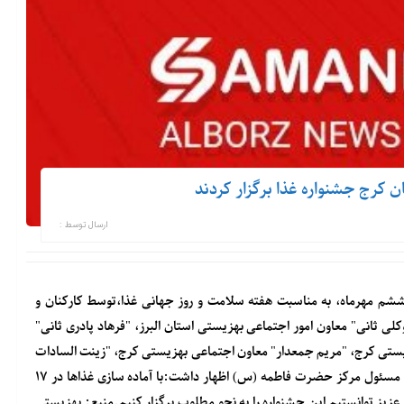
 کرج جشنواره غذا برگزار کردند
ارسال توسط :
ششم مهرماه، به مناسبت هفته سلامت و روز جهانی غذا،توسط کارکنان و
 ثانی" معاون امور اجتماعی بهزیستی استان البرز، "فرهاد پادری ثانی"
ی کرج، "مریم جمعدار" معاون اجتماعی بهزیستی کرج، "زینت السادات
انوری" مسئول مرکز حضرت فاطمه (س) و سایر کارشناسان برپا شد. مسئول مرکز حضرت فاطمه (س) اظهار داشت:با آماده سازی غذاها در ۱۷
زیز توانستیم این جشنواره را به نحو مطلوب برگزار کنیم.منبع: بهزیستی