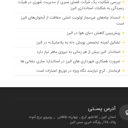
بررسی شکایت یک شرکت فضای سبزی از مدیریت شهری در هیئت
رسیدگی به شکایات استانداری البرز
انسداد چاه‌های غیرمجاز اولویت اصلی حفاظت از آبخوان‌های البرز
است
پیش‌بینی کاهش دمای هوا در البرز
تشکیل کمیته تخصص پویش «نه به پلاستیک» در البرز
استاندار: البرز بیش از هر زمانی به نیروی ماهر نیاز دارد
ضرورت همکاری شهرداری های البرز در استاندارد سازی نشانی ها
فرماندار : کرج نیازمند نگاه ویژه در توزیع اعتبارات است
آدرس پسـتی
استان البرز _ کلانشهر کرج _ چهارراه طالقانی _ روبروی برج آموت
پلاک 175_ پایگاه خبری سمن البرز