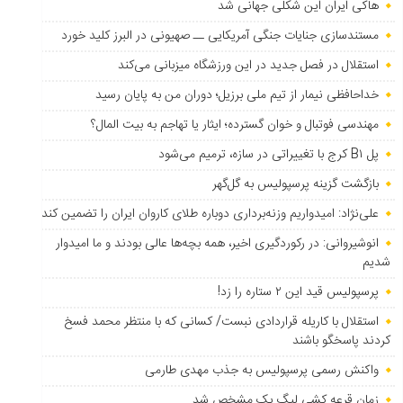
هاکی ایران این شکلی جهانی شد
مستندسازی جنایات جنگی آمریکایی ــ صهیونی در البرز کلید خورد
استقلال در فصل جدید در این ورزشگاه میزبانی می‌کند
خداحافظی نیمار از تیم ملی برزیل؛ دوران من به پایان رسید
مهندسی فوتبال و خوان گسترده؛ ایثار یا تهاجم به بیت المال؟
پل B۱ کرج با تغییراتی در سازه، ترمیم می‌شود
بازگشت گزینه پرسپولیس به ‌گل‌گهر
علی‌نژاد: امیدواریم وزنه‌برداری دوباره طلای کاروان ایران را تضمین کند
انوشیروانی: در رکوردگیری اخیر، همه بچه‌ها عالی بودند و ما امیدوار
شدیم
پرسپولیس قید این ۲ ستاره را زد!
استقلال با کاریله قراردادی نبست/ کسانی که با منتظر محمد فسخ
کردند پاسخگو باشند
واکنش رسمی پرسپولیس به جذب مهدی طارمی
زمان قرعه کشی لیگ یک مشخص شد