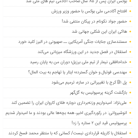
بوکس ایران پس از ۸۵ سال صاحب آکادمی تیم های ملی شد
افتتاح آکادمی ملی بوکس با حضور وزیر ورزش
حضور جواد نکونام در پیکان منتفی شد!
هاکی ایران این شکلی جهانی شد
مستندسازی جنایات جنگی آمریکایی ــ صهیونی در البرز کلید خورد
استقلال در فصل جدید در این ورزشگاه میزبانی می‌کند
خداحافظی نیمار از تیم ملی برزیل؛ دوران من به پایان رسید
مهندسی فوتبال و خوان گسترده؛ ایثار یا تهاجم به بیت المال؟
پل B۱ کرج با تغییراتی در سازه، ترمیم می‌شود
بازگشت گزینه پرسپولیس به ‌گل‌گهر
علی‌نژاد: امیدواریم وزنه‌برداری دوباره طلای کاروان ایران را تضمین کند
انوشیروانی: در رکوردگیری اخیر، همه بچه‌ها عالی بودند و ما امیدوار شدیم
پرسپولیس قید این ۲ ستاره را زد!
استقلال با کاریله قراردادی نبست/ کسانی که با منتظر محمد فسخ کردند