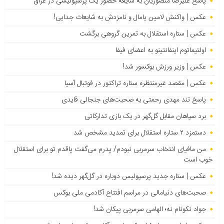
پاسخ علیرضا منصوریان به شایعه حضور یک پرسپولیسی در عراق
عکس | واکنش لامین یامال و نامزدش به شایعات جدایی!
عکس | ستاره استقلال به تمرین گروهی برگشت
اولتیماتوم اینفانتینو به اعضای فیفا
عکس | وزیر ورزش بوکسور شد!
عکس | مقصد غیرمنتظره ستاره تراکتور در فوتبال آسیا
پاسخ تند مهدی رحمتی به صحبت‌های جنجالی قایدی
برد سپاهان مقابل گل‌گهر در یک بازی تدارکاتی
دستمزد ۲ ستاره استقلال برای تمدید مشخص شد
من مافیای انتخاب سرمربی نبودم/ پدرم می‌گفت پاقدم تو برای استقلال
خوب است
عکس | ستاره جدید پرسپولیس دوباره در گل‌گهر دیده شد!
صحبت‌های دنیامالی در مراسم افتتاح آکادمی ملی بوکس
جواد نکونام نه؛ الهامی سرمربی پیکان شد!