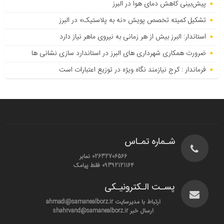
پیش‌بینی کاهش دمای هوا در البرز
تشکیل کمیته تخصص پویش «نه به پلاستیک» در البرز
استاندار: البرز بیش از هر زمانی به نیروی ماهر نیاز دارد
ضرورت همکاری شهرداری های البرز در استاندارد سازی نشانی ها
فرماندار : کرج نیازمند نگاه ویژه در توزیع اعتبارات است
شـماره تمـاس
02632706566 نمابر
09392121164 فقط پیامک
پسـت الـکترونیـکی
ارتباط با مدیرسایت ahmadi@samanealborz.ir
ارسال خبر shahrvand@samanealborz.ir