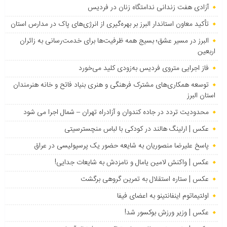
آزادی هفت زندانی ندامتگاه زنان در فردیس
تأکید معاون استاندار البرز بر بهره‌گیری از انرژی‌های پاک در مدارس استان
البرز در مسیر عشق؛ بسیج همه ظرفیت‌ها برای خدمت‌رسانی به زائران
اربعین
فاز اجرایی متروی فردیس به‌زودی کلید می‌خورد
توسعه همکاری‌های مشترک فرهنگی و هنری بنیاد فاتح و خانه هنرمندان
استان البرز
محدودیت تردد در جاده کندوان و آزادراه تهران – شمال اجرا می شود
عکس | ارلینگ هالند در کودکی با لباس منچسترسیتی
پاسخ علیرضا منصوریان به شایعه حضور یک پرسپولیسی در عراق
عکس | واکنش لامین یامال و نامزدش به شایعات جدایی!
عکس | ستاره استقلال به تمرین گروهی برگشت
اولتیماتوم اینفانتینو به اعضای فیفا
عکس | وزیر ورزش بوکسور شد!