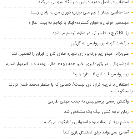
استقلال در فصل جدید در این ورزشگاه میزبانی می‌کند
خداحافظی نیمار از تیم ملی برزیل؛ دوران من به پایان رسید
مهندسی فوتبال و خوان گسترده؛ ایثار یا تهاجم به بیت المال؟
پل B۱ کرج با تغییراتی در سازه، ترمیم می‌شود
بازگشت گزینه پرسپولیس به ‌گل‌گهر
علی‌نژاد: امیدواریم وزنه‌برداری دوباره طلای کاروان ایران را تضمین کند
انوشیروانی: در رکوردگیری اخیر، همه بچه‌ها عالی بودند و ما امیدوار شدیم
پرسپولیس قید این ۲ ستاره را زد!
استقلال با کاریله قراردادی نبست/ کسانی که با منتظر محمد فسخ کردند
پاسخگو باشند
واکنش رسمی پرسپولیس به جذب مهدی طارمی
زمان قرعه کشی لیگ یک مشخص شد
خشم یوفا از اینفانتینو؛ جام‌جهانی را بایکوت می‌کنیم!
آسانی نمی‌تواند برای استقلال بازی کند!