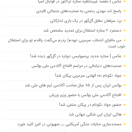
عکس | مقصد غیرمنتظره ستاره تراکتور در فوتبال آسیا
پاسخ تند مهدی رحمتی به صحبت‌های جنجالی قایدی
برد سپاهان مقابل گل‌گهر در یک بازی تدارکاتی
دستمزد ۲ ستاره استقلال برای تمدید مشخص شد
من مافیای انتخاب سرمربی نبودم/ پدرم می‌گفت پاقدم تو برای استقلال
خوب است
عکس | ستاره جدید پرسپولیس دوباره در گل‌گهر دیده شد!
صحبت‌های دنیامالی در مراسم افتتاح آکادمی ملی بوکس
جواد نکونام نه؛ الهامی سرمربی پیکان شد!
بوکس ایران پس از ۸۵ سال صاحب آکادمی تیم های ملی شد
افتتاح آکادمی ملی بوکس با حضور وزیر ورزش
حضور جواد نکونام در پیکان منتفی شد!
هاکی ایران این شکلی جهانی شد
مستندسازی جنایات جنگی آمریکایی ــ صهیونی در البرز کلید خورد