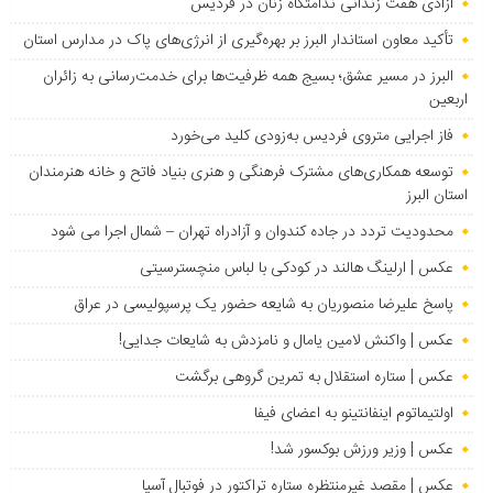
آزادی هفت زندانی ندامتگاه زنان در فردیس
تأکید معاون استاندار البرز بر بهره‌گیری از انرژی‌های پاک در مدارس استان
البرز در مسیر عشق؛ بسیج همه ظرفیت‌ها برای خدمت‌رسانی به زائران
اربعین
فاز اجرایی متروی فردیس به‌زودی کلید می‌خورد
توسعه همکاری‌های مشترک فرهنگی و هنری بنیاد فاتح و خانه هنرمندان
استان البرز
محدودیت تردد در جاده کندوان و آزادراه تهران – شمال اجرا می شود
عکس | ارلینگ هالند در کودکی با لباس منچسترسیتی
پاسخ علیرضا منصوریان به شایعه حضور یک پرسپولیسی در عراق
عکس | واکنش لامین یامال و نامزدش به شایعات جدایی!
عکس | ستاره استقلال به تمرین گروهی برگشت
اولتیماتوم اینفانتینو به اعضای فیفا
عکس | وزیر ورزش بوکسور شد!
عکس | مقصد غیرمنتظره ستاره تراکتور در فوتبال آسیا