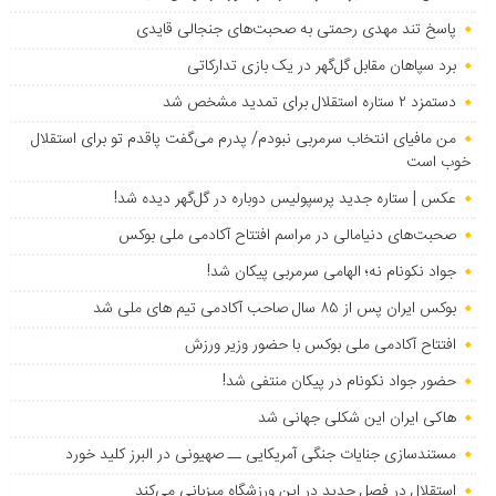
پاسخ تند مهدی رحمتی به صحبت‌های جنجالی قایدی
برد سپاهان مقابل گل‌گهر در یک بازی تدارکاتی
دستمزد ۲ ستاره استقلال برای تمدید مشخص شد
من مافیای انتخاب سرمربی نبودم/ پدرم می‌گفت پاقدم تو برای استقلال
خوب است
عکس | ستاره جدید پرسپولیس دوباره در گل‌گهر دیده شد!
صحبت‌های دنیامالی در مراسم افتتاح آکادمی ملی بوکس
جواد نکونام نه؛ الهامی سرمربی پیکان شد!
بوکس ایران پس از ۸۵ سال صاحب آکادمی تیم های ملی شد
افتتاح آکادمی ملی بوکس با حضور وزیر ورزش
حضور جواد نکونام در پیکان منتفی شد!
هاکی ایران این شکلی جهانی شد
مستندسازی جنایات جنگی آمریکایی ــ صهیونی در البرز کلید خورد
استقلال در فصل جدید در این ورزشگاه میزبانی می‌کند