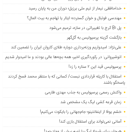
خداحافظی نیمار از تیم ملی برزیل؛ دوران من به پایان رسید
مهندسی فوتبال و خوان گسترده؛ ایثار یا تهاجم به بیت المال؟
پل B۱ کرج با تغییراتی در سازه، ترمیم می‌شود
بازگشت گزینه پرسپولیس به ‌گل‌گهر
علی‌نژاد: امیدواریم وزنه‌برداری دوباره طلای کاروان ایران را تضمین کند
انوشیروانی: در رکوردگیری اخیر، همه بچه‌ها عالی بودند و ما امیدوار شدیم
پرسپولیس قید این ۲ ستاره را زد!
استقلال با کاریله قراردادی نبست/ کسانی که با منتظر محمد فسخ کردند
پاسخگو باشند
واکنش رسمی پرسپولیس به جذب مهدی طارمی
زمان قرعه کشی لیگ یک مشخص شد
خشم یوفا از اینفانتینو؛ جام‌جهانی را بایکوت می‌کنیم!
آسانی نمی‌تواند برای استقلال بازی کند!
هیجان برای شروع لیگ با تورم بیش از ۱۰۰درصد!