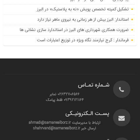
تشکیل کمیته تخصص پویش «نه به پلاستیک» در البرز
استاندار: البرز بیش از هر زمانی به نیروی ماهر نیاز دارد
ضرورت همکاری شهرداری های البرز در استاندارد سازی نشانی ها
فرماندار : کرج نیازمند نگاه ویژه در توزیع اعتبارات است
شـماره تمـاس
02632706566 نمابر
09392121164 فقط پیامک
پسـت الـکترونیـکی
ارتباط با مدیرسایت ahmadi@samanealborz.ir
ارسال خبر shahrvand@samanealborz.ir