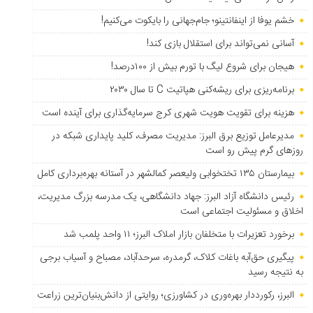
خشم یوفا از اینفانتینو؛ جام‌جهانی را بایکوت می‌کنیم!
آسانی نمی‌تواند برای استقلال بازی کند!
هیجان برای شروع لیگ با تورم بیش از ۱۰۰درصد!
برنامه‌ریزی برای ریشه‌کنی هپاتیت C تا سال ۲۰۳۰
هزینه برای تقویت هویت شهری کرج سرمایه‌گذاری برای آینده است
مدیرعامل توزیع برق البرز: مدیریت مصرف، کلید پایداری شبکه در
روزهای گرم پیش رو است
بیمارستان ۱۳۵ تختخوابی ولیعصر کمالشهر در آستانه بهره‌برداری کامل
رئیس دانشگاه آزاد البرز: جهاد دانشگاهی، یک مدرسه بزرگ مدیریت،
اخلاق و مسئولیت اجتماعی است
برخورد تعزیرات با متخلفان بازار املاک البرز؛ ۱۱ واحد پلمب شد
پیگیری حق‌آبه باغات کلاک، گرمدره، سرحدآباد، مصباح و آسیاب برجی
به نتیجه رسید
البرز، رکورددار بهره‌وری در کشاورزی؛ روایتی از دانش‌بنیان‌ترین زراعت