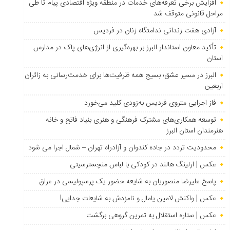
افزایش برخی تعرفه‌های خدمات در منطقه ویژه اقتصادی پیام تا طی
مراحل قانونی متوقف شد
آزادی هفت زندانی ندامتگاه زنان در فردیس
تأکید معاون استاندار البرز بر بهره‌گیری از انرژی‌های پاک در مدارس
استان
البرز در مسیر عشق؛ بسیج همه ظرفیت‌ها برای خدمت‌رسانی به زائران
اربعین
فاز اجرایی متروی فردیس به‌زودی کلید می‌خورد
توسعه همکاری‌های مشترک فرهنگی و هنری بنیاد فاتح و خانه
هنرمندان استان البرز
محدودیت تردد در جاده کندوان و آزادراه تهران – شمال اجرا می شود
عکس | ارلینگ هالند در کودکی با لباس منچسترسیتی
پاسخ علیرضا منصوریان به شایعه حضور یک پرسپولیسی در عراق
عکس | واکنش لامین یامال و نامزدش به شایعات جدایی!
عکس | ستاره استقلال به تمرین گروهی برگشت