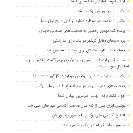
اولتیماتوم اینفانتینو به اعضای فیفا
عکس | وزیر ورزش بوکسور شد!
عکس | مقصد غیرمنتظره ستاره تراکتور در فوتبال آسیا
پاسخ تند مهدی رحمتی به صحبت‌های جنجالی قایدی
برد سپاهان مقابل گل‌گهر در یک بازی تدارکاتی
دستمزد ۲ ستاره استقلال برای تمدید مشخص شد
من مافیای انتخاب سرمربی نبودم/ پدرم می‌گفت پاقدم تو برای
استقلال خوب است
عکس | ستاره جدید پرسپولیس دوباره در گل‌گهر دیده شد!
صحبت‌های دنیامالی در مراسم افتتاح آکادمی ملی بوکس
جواد نکونام نه؛ الهامی سرمربی پیکان شد!
بوکس ایران پس از ۸۵ سال صاحب آکادمی تیم های ملی شد
افتتاح آکادمی ملی بوکس با حضور وزیر ورزش
حضور جواد نکونام در پیکان منتفی شد!