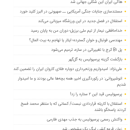
هاکی ایران این شکلی جهانی شد
مستندسازی جنایات جنگی آمریکایی ــ صهیونی در البرز کلید خورد
استقلال در فصل جدید در این ورزشگاه میزبانی می‌کند
خداحافظی نیمار از تیم ملی برزیل؛ دوران من به پایان رسید
مهندسی فوتبال و خوان گسترده؛ ایثار یا تهاجم به بیت المال؟
پل B۱ کرج با تغییراتی در سازه، ترمیم می‌شود
بازگشت گزینه پرسپولیس به ‌گل‌گهر
علی‌نژاد: امیدواریم وزنه‌برداری دوباره طلای کاروان ایران را تضمین کند
انوشیروانی: در رکوردگیری اخیر، همه بچه‌ها عالی بودند و ما امیدوار
شدیم
پرسپولیس قید این ۲ ستاره را زد!
استقلال با کاریله قراردادی نبست/ کسانی که با منتظر محمد فسخ
کردند پاسخگو باشند
واکنش رسمی پرسپولیس به جذب مهدی طارمی
زمان قرعه کشی لیگ یک مشخص شد