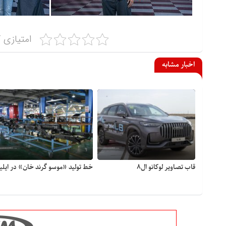
امتیازی ک
اخبار مشابه
قاب تصاویر لوکانو ال۸
خط تولید «موسو گرند خان» در ایلیا