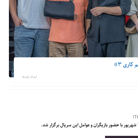
اری ۳»
ارسال توسط :
T