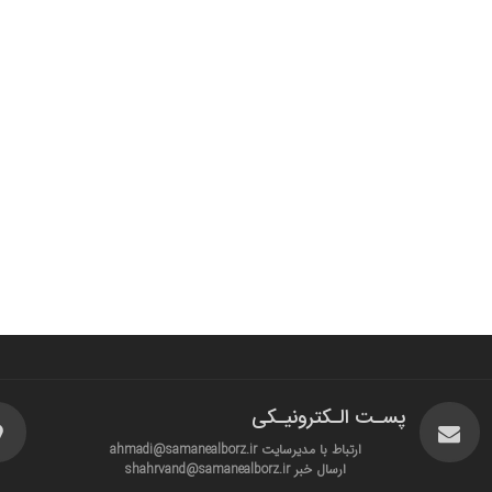
پسـت الـکترونیـکی
ارتباط با مدیرسایت ahmadi@samanealborz.ir
ارسال خبر shahrvand@samanealborz.ir