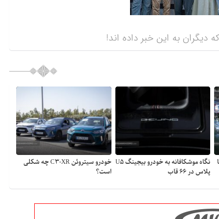
ه دیگران به این خبر داده اند!
نگاه موشکافانه به خودرو بیجینگ U۵
خودرو سیتروئن C۳-XR چه شکلی
پلاس در ۶۶ قاب
است؟