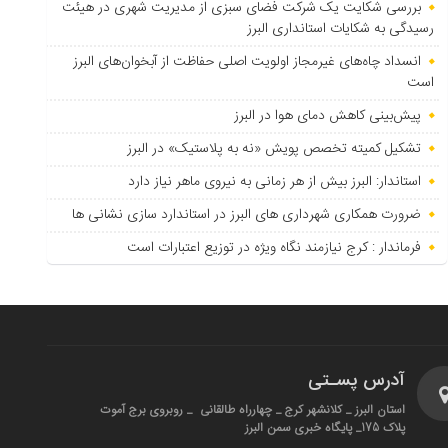
بررسی شکایت یک شرکت فضای سبزی از مدیریت شهری در هیئت
رسیدگی به شکایات استانداری البرز
انسداد چاه‌های غیرمجاز اولویت اصلی حفاظت از آبخوان‌های البرز
است
پیش‌بینی کاهش دمای هوا در البرز
تشکیل کمیته تخصص پویش «نه به پلاستیک» در البرز
استاندار: البرز بیش از هر زمانی به نیروی ماهر نیاز دارد
ضرورت همکاری شهرداری های البرز در استاندارد سازی نشانی ها
فرماندار : کرج نیازمند نگاه ویژه در توزیع اعتبارات است
آدرس پسـتی
استان البرز _ کلانشهر کرج _ چهارراه طالقانی _ روبروی برج آموت
پلاک 175_ پایگاه خبری سمن البرز