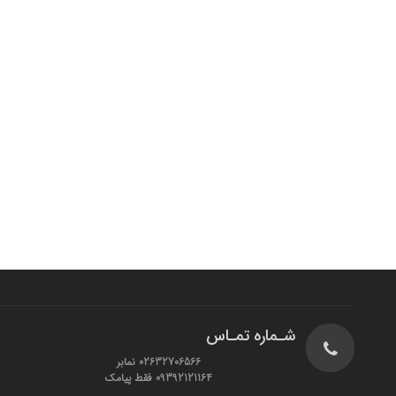
شـماره تمـاس
02632706566 نمابر
09392121164 فقط پیامک