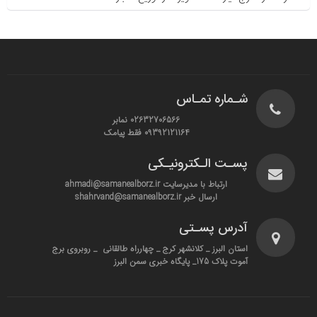
شـماره تمـاس
02632706566 نمابر
09392121164 فقط پیامک
پسـت الـکترونیـکی
ارتباط با مدیرسایت ahmadi@samanealborz.ir
ارسال خبر shahrvand@samanealborz.ir
آدرس پسـتی
استان البرز _ کلانشهر کرج _ چهارراه طالقانی _ روبروی برج
آموت پلاک 175_ پایگاه خبری سمن البرز