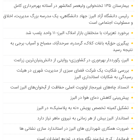
بیمارستان ۱۳۵ تختخوابی ولیعصر کمالشهر در آستانه بهره‌برداری کامل
رئیس دانشگاه آزاد البرز: جهاد دانشگاهی، یک مدرسه بزرگ مدیریت، اخلاق
و مسئولیت اجتماعی است
برخورد تعزیرات با متخلفان بازار املاک البرز؛ ۱۱ واحد پلمب شد
پیگیری حق‌آبه باغات کلاک، گرمدره، سرحدآباد، مصباح و آسیاب برجی به
نتیجه رسید
البرز، رکورددار بهره‌وری در کشاورزی؛ روایتی از دانش‌بنیان‌ترین زراعت
بررسی شکایت یک شرکت فضای سبزی از مدیریت شهری در هیئت
رسیدگی به شکایات استانداری البرز
انسداد چاه‌های غیرمجاز اولویت اصلی حفاظت از آبخوان‌های البرز است
پیش‌بینی کاهش دمای هوا در البرز
تشکیل کمیته تخصص پویش «نه به پلاستیک» در البرز
استاندار: البرز بیش از هر زمانی به نیروی ماهر نیاز دارد
ضرورت همکاری شهرداری های البرز در استاندارد سازی نشانی ها
فرماندار : کرج نیازمند نگاه ویژه در توزیع اعتبارات است