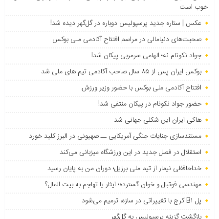
خوب است
عکس | ستاره جدید پرسپولیس دوباره در گل‌گهر دیده شد!
صحبت‌های دنیامالی در مراسم افتتاح آکادمی ملی بوکس
جواد نکونام نه؛ الهامی سرمربی پیکان شد!
بوکس ایران پس از ۸۵ سال صاحب آکادمی تیم های ملی شد
افتتاح آکادمی ملی بوکس با حضور وزیر ورزش
حضور جواد نکونام در پیکان منتفی شد!
هاکی ایران این شکلی جهانی شد
مستندسازی جنایات جنگی آمریکایی ــ صهیونی در البرز کلید خورد
استقلال در فصل جدید در این ورزشگاه میزبانی می‌کند
خداحافظی نیمار از تیم ملی برزیل؛ دوران من به پایان رسید
مهندسی فوتبال و خوان گسترده؛ ایثار یا تهاجم به بیت المال؟
پل B۱ کرج با تغییراتی در سازه، ترمیم می‌شود
بازگشت گزینه پرسپولیس به ‌گل‌گهر