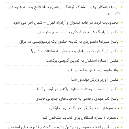
توسعه همکاری‌های مشترک فرهنگی و هنری بنیاد فاتح و خانه هنرمندان
استان البرز
محدودیت تردد در جاده کندوان و آزادراه تهران – شمال اجرا می شود
عکس | ارلینگ هالند در کودکی با لباس منچسترسیتی
پاسخ علیرضا منصوریان به شایعه حضور یک پرسپولیسی در عراق
عکس | واکنش لامین یامال و نامزدش به شایعات جدایی!
عکس | ستاره استقلال به تمرین گروهی برگشت
اولتیماتوم اینفانتینو به اعضای فیفا
عکس | وزیر ورزش بوکسور شد!
عکس | مقصد غیرمنتظره ستاره تراکتور در فوتبال آسیا
پاسخ تند مهدی رحمتی به صحبت‌های جنجالی قایدی
برد سپاهان مقابل گل‌گهر در یک بازی تدارکاتی
دستمزد ۲ ستاره استقلال برای تمدید مشخص شد
من مافیای انتخاب سرمربی نبودم/ پدرم می‌گفت پاقدم تو برای استقلال