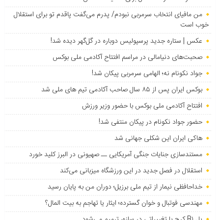
من مافیای انتخاب سرمربی نبودم/ پدرم می‌گفت پاقدم تو برای استقلال
خوب است
عکس | ستاره جدید پرسپولیس دوباره در گل‌گهر دیده شد!
صحبت‌های دنیامالی در مراسم افتتاح آکادمی ملی بوکس
جواد نکونام نه؛ الهامی سرمربی پیکان شد!
بوکس ایران پس از ۸۵ سال صاحب آکادمی تیم های ملی شد
افتتاح آکادمی ملی بوکس با حضور وزیر ورزش
حضور جواد نکونام در پیکان منتفی شد!
هاکی ایران این شکلی جهانی شد
مستندسازی جنایات جنگی آمریکایی ــ صهیونی در البرز کلید خورد
استقلال در فصل جدید در این ورزشگاه میزبانی می‌کند
خداحافظی نیمار از تیم ملی برزیل؛ دوران من به پایان رسید
مهندسی فوتبال و خوان گسترده؛ ایثار یا تهاجم به بیت المال؟
پل B۱ کرج با تغییراتی در سازه، ترمیم می‌شود