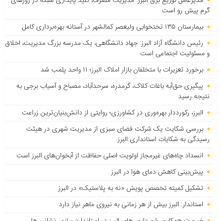
مدیرعامل توزیع برق البرز: مدیریت مصرف، کلید پایداری شبکه در روزهای
گرم پیش رو است
بیمارستان ۱۳۵ تختخوابی ولیعصر کمالشهر در آستانه بهره‌برداری کامل
رئیس دانشگاه آزاد البرز: جهاد دانشگاهی، یک مدرسه بزرگ مدیریت، اخلاق
و مسئولیت اجتماعی است
برخورد تعزیرات با متخلفان بازار املاک البرز؛ ۱۱ واحد پلمب شد
پیگیری حق‌آبه باغات کلاک، گرمدره، سرحدآباد، مصباح و آسیاب برجی به
نتیجه رسید
البرز، رکورددار بهره‌وری در کشاورزی؛ روایتی از دانش‌بنیان‌ترین زراعت
بررسی شکایت یک شرکت فضای سبزی از مدیریت شهری در هیئت
رسیدگی به شکایات استانداری البرز
انسداد چاه‌های غیرمجاز اولویت اصلی حفاظت از آبخوان‌های البرز است
پیش‌بینی کاهش دمای هوا در البرز
تشکیل کمیته تخصص پویش «نه به پلاستیک» در البرز
استاندار: البرز بیش از هر زمانی به نیروی ماهر نیاز دارد