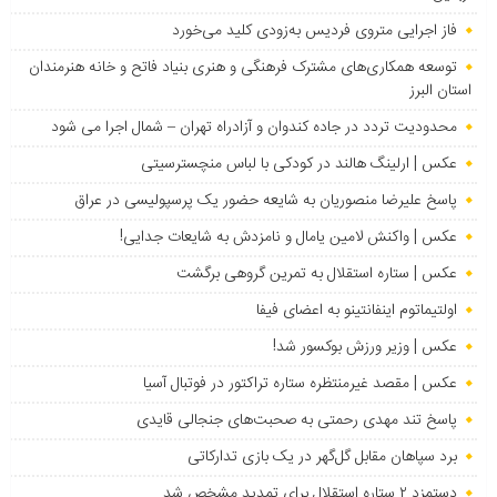
فاز اجرایی متروی فردیس به‌زودی کلید می‌خورد
توسعه همکاری‌های مشترک فرهنگی و هنری بنیاد فاتح و خانه هنرمندان
استان البرز
محدودیت تردد در جاده کندوان و آزادراه تهران – شمال اجرا می شود
عکس | ارلینگ هالند در کودکی با لباس منچسترسیتی
پاسخ علیرضا منصوریان به شایعه حضور یک پرسپولیسی در عراق
عکس | واکنش لامین یامال و نامزدش به شایعات جدایی!
عکس | ستاره استقلال به تمرین گروهی برگشت
اولتیماتوم اینفانتینو به اعضای فیفا
عکس | وزیر ورزش بوکسور شد!
عکس | مقصد غیرمنتظره ستاره تراکتور در فوتبال آسیا
پاسخ تند مهدی رحمتی به صحبت‌های جنجالی قایدی
برد سپاهان مقابل گل‌گهر در یک بازی تدارکاتی
دستمزد ۲ ستاره استقلال برای تمدید مشخص شد