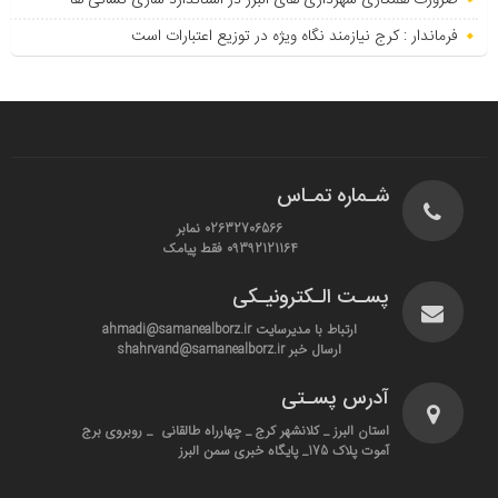
ضرورت همکاری شهرداری های البرز در استاندارد سازی نشانی ها
فرماندار : کرج نیازمند نگاه ویژه در توزیع اعتبارات است
شـماره تمـاس
02632706566 نمابر
09392121164 فقط پیامک
پسـت الـکترونیـکی
ارتباط با مدیرسایت ahmadi@samanealborz.ir
ارسال خبر shahrvand@samanealborz.ir
آدرس پسـتی
استان البرز _ کلانشهر کرج _ چهارراه طالقانی _ روبروی برج
آموت پلاک 175_ پایگاه خبری سمن البرز