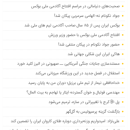
صحبت‌های دنیامالی در مراسم افتتاح آکادمی ملی بوکس
جواد نکونام نه؛ الهامی سرمربی پیکان شد!
بوکس ایران پس از ۸۵ سال صاحب آکادمی تیم های ملی شد
افتتاح آکادمی ملی بوکس با حضور وزیر ورزش
حضور جواد نکونام در پیکان منتفی شد!
هاکی ایران این شکلی جهانی شد
مستندسازی جنایات جنگی آمریکایی ــ صهیونی در البرز کلید خورد
استقلال در فصل جدید در این ورزشگاه میزبانی می‌کند
خداحافظی نیمار از تیم ملی برزیل؛ دوران من به پایان رسید
مهندسی فوتبال و خوان گسترده؛ ایثار یا تهاجم به بیت المال؟
پل B۱ کرج با تغییراتی در سازه، ترمیم می‌شود
بازگشت گزینه پرسپولیس به ‌گل‌گهر
علی‌نژاد: امیدواریم وزنه‌برداری دوباره طلای کاروان ایران را تضمین کند