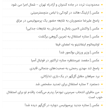
محدودیت تردد در جاده کندوان و آزادراه تهران – شمال اجرا می شود
عکس | ارلینگ هالند در کودکی با لباس منچسترسیتی
پاسخ علیرضا منصوریان به شایعه حضور یک پرسپولیسی در عراق
عکس | واکنش لامین یامال و نامزدش به شایعات جدایی!
عکس | ستاره استقلال به تمرین گروهی برگشت
اولتیماتوم اینفانتینو به اعضای فیفا
عکس | وزیر ورزش بوکسور شد!
عکس | مقصد غیرمنتظره ستاره تراکتور در فوتبال آسیا
پاسخ تند مهدی رحمتی به صحبت‌های جنجالی قایدی
برد سپاهان مقابل گل‌گهر در یک بازی تدارکاتی
دستمزد ۲ ستاره استقلال برای تمدید مشخص شد
من مافیای انتخاب سرمربی نبودم/ پدرم می‌گفت پاقدم تو برای استقلال
خوب است
عکس | ستاره جدید پرسپولیس دوباره در گل‌گهر دیده شد!