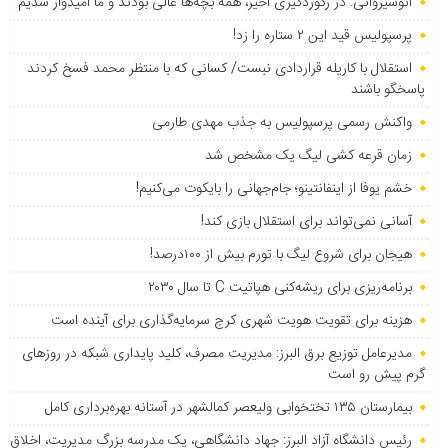
انوشیروانی: در رکوردگیری اخیر، همه بچه‌ها عالی بودند و ما امیدوار شدیم
پرسپولیس قید این ۲ ستاره را زد!
استقلال با کاریله قراردادی نبست/ کسانی که با منتظر محمد فسخ کردند
پاسخگو باشند
واکنش رسمی پرسپولیس به جذب مهدی طارمی
زمان قرعه کشی لیگ یک مشخص شد
خشم یوفا از اینفانتینو؛ جام‌جهانی را بایکوت می‌کنیم!
آسانی نمی‌تواند برای استقلال بازی کند!
هیجان برای شروع لیگ با تورم بیش از ۱۰۰درصد!
برنامه‌ریزی برای ریشه‌کنی هپاتیت C تا سال ۲۰۳۰
هزینه برای تقویت هویت شهری کرج سرمایه‌گذاری برای آینده است
مدیرعامل توزیع برق البرز: مدیریت مصرف، کلید پایداری شبکه در روزهای
گرم پیش رو است
بیمارستان ۱۳۵ تختخوابی ولیعصر کمالشهر در آستانه بهره‌برداری کامل
رئیس دانشگاه آزاد البرز: جهاد دانشگاهی، یک مدرسه بزرگ مدیریت، اخلاق