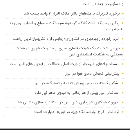
و مسئولیت اجتماعی است
برخورد تعزیرات با متخلفان بازار املاک البرز؛ ۱۱ واحد پلمب شد
پیگیری حق‌آبه باغات کلاک، گرمدره، سرحدآباد، مصباح و آسیاب برجی به
نتیجه رسید
البرز، رکورددار بهره‌وری در کشاورزی؛ روایتی از دانش‌بنیان‌ترین زراعت
بررسی شکایت یک شرکت فضای سبزی از مدیریت شهری در هیئت
رسیدگی به شکایات استانداری البرز
انسداد چاه‌های غیرمجاز اولویت اصلی حفاظت از آبخوان‌های البرز است
پیش‌بینی کاهش دمای هوا در البرز
تشکیل کمیته تخصص پویش «نه به پلاستیک» در البرز
استاندار: البرز بیش از هر زمانی به نیروی ماهر نیاز دارد
ضرورت همکاری شهرداری های البرز در استاندارد سازی نشانی ها
فرماندار : کرج نیازمند نگاه ویژه در توزیع اعتبارات است