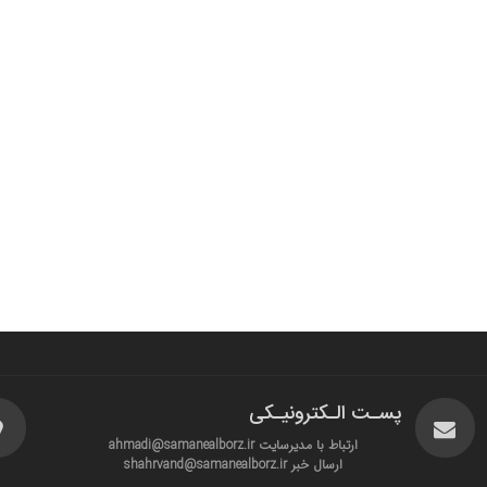
پسـت الـکترونیـکی
ارتباط با مدیرسایت ahmadi@samanealborz.ir
ارسال خبر shahrvand@samanealborz.ir