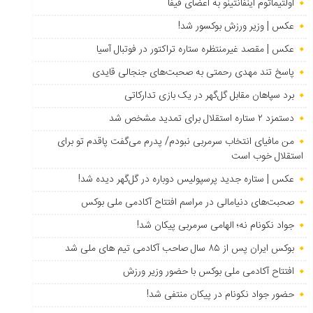
اولتیماتوم اینفانتینو به اعضای فیفا
عکس | وزیر ورزش بوکسور شد!
عکس | مقصد غیرمنتظره ستاره تراکتور در فوتبال آسیا
پاسخ تند مهدی رحمتی به صحبت‌های جنجالی قایدی
برد سپاهان مقابل گل‌گهر در یک بازی تدارکاتی
دستمزد ۲ ستاره استقلال برای تمدید مشخص شد
من مافیای انتخاب سرمربی نبودم/ پدرم می‌گفت پاقدم تو برای
استقلال خوب است
عکس | ستاره جدید پرسپولیس دوباره در گل‌گهر دیده شد!
صحبت‌های دنیامالی در مراسم افتتاح آکادمی ملی بوکس
جواد نکونام نه؛ الهامی سرمربی پیکان شد!
بوکس ایران پس از ۸۵ سال صاحب آکادمی تیم های ملی شد
افتتاح آکادمی ملی بوکس با حضور وزیر ورزش
حضور جواد نکونام در پیکان منتفی شد!