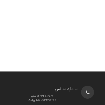
شـماره تمـاس
02632706566 نمابر
09392121164 فقط پیامک