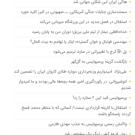
هاکی ایران این شکلی جهانی شد
مستندسازی جنایات جنگی آمریکایی ــ صهیونی در البرز کلید خورد
استقلال در فصل جدید در این ورزشگاه میزبانی می‌کند
خداحافظی نیمار از تیم ملی برزیل؛ دوران من به پایان رسید
مهندسی فوتبال و خوان گسترده؛ ایثار یا تهاجم به بیت المال؟
پل B۱ کرج با تغییراتی در سازه، ترمیم می‌شود
بازگشت گزینه پرسپولیس به ‌گل‌گهر
علی‌نژاد: امیدواریم وزنه‌برداری دوباره طلای کاروان ایران را تضمین کند
انوشیروانی: در رکوردگیری اخیر، همه بچه‌ها عالی بودند و ما امیدوار
شدیم
پرسپولیس قید این ۲ ستاره را زد!
استقلال با کاریله قراردادی نبست/ کسانی که با منتظر محمد فسخ
کردند پاسخگو باشند
واکنش رسمی پرسپولیس به جذب مهدی طارمی
زمان قرعه کشی لیگ یک مشخص شد