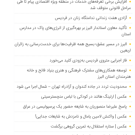
افزایش برخی تعرفه‌های خدمات در منطقه ویژه اقتصادی پیام تا طی
مراحل قانونی متوقف شد
آزادی هفت زندانی ندامتگاه زنان در فردیس
تأکید معاون استاندار البرز بر بهره‌گیری از انرژی‌های پاک در مدارس
استان
البرز در مسیر عشق؛ بسیج همه ظرفیت‌ها برای خدمت‌رسانی به زائران
اربعین
فاز اجرایی متروی فردیس به‌زودی کلید می‌خورد
توسعه همکاری‌های مشترک فرهنگی و هنری بنیاد فاتح و خانه
هنرمندان استان البرز
محدودیت تردد در جاده کندوان و آزادراه تهران – شمال اجرا می شود
عکس | ارلینگ هالند در کودکی با لباس منچسترسیتی
پاسخ علیرضا منصوریان به شایعه حضور یک پرسپولیسی در عراق
عکس | واکنش لامین یامال و نامزدش به شایعات جدایی!
عکس | ستاره استقلال به تمرین گروهی برگشت