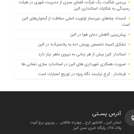
بررسی شکایت یک شرکت فضای سبزی از مدیریت شهری در هیئت
رسیدگی به شکایات استانداری البرز
انسداد چاه‌های غیرمجاز اولویت اصلی حفاظت از آبخوان‌های البرز
است
پیش‌بینی کاهش دمای هوا در البرز
تشکیل کمیته تخصص پویش «نه به پلاستیک» در البرز
استاندار: البرز بیش از هر زمانی به نیروی ماهر نیاز دارد
ضرورت همکاری شهرداری های البرز در استاندارد سازی نشانی ها
فرماندار : کرج نیازمند نگاه ویژه در توزیع اعتبارات است
آدرس پسـتی
استان البرز _ کلانشهر کرج _ چهارراه طالقانی _ روبروی برج آموت
پلاک 175_ پایگاه خبری سمن البرز