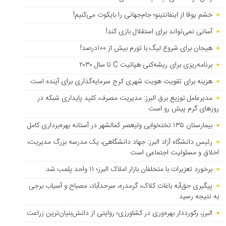
خشم یوفا از اینفانتینو؛ جام‌جهانی را بایکوت می‌کنیم!
آسانی نمی‌تواند برای استقلال بازی کند!
هیجان برای شروع لیگ با تورم بیش از ۱۰۰درصد!
برنامه‌ریزی برای ریشه‌کنی هپاتیت C تا سال ۲۰۳۰
هزینه برای تقویت هویت شهری کرج سرمایه‌گذاری برای آینده است
مدیرعامل توزیع برق البرز: مدیریت مصرف، کلید پایداری شبکه در
روزهای گرم پیش رو است
بیمارستان ۱۳۵ تختخوابی ولیعصر کمالشهر در آستانه بهره‌برداری کامل
رئیس دانشگاه آزاد البرز: جهاد دانشگاهی، یک مدرسه بزرگ مدیریت،
اخلاق و مسئولیت اجتماعی است
برخورد تعزیرات با متخلفان بازار املاک البرز؛ ۱۱ واحد پلمب شد
پیگیری حق‌آبه باغات کلاک، گرمدره، سرحدآباد، مصباح و آسیاب برجی
به نتیجه رسید
البرز، رکورددار بهره‌وری در کشاورزی؛ روایتی از دانش‌بنیان‌ترین زراعت