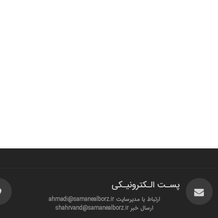
پسـت الـکترونیـکی
ارتباط با مدیرسایت ahmadi@samanealborz.ir
ارسال خبر shahrvand@samanealborz.ir