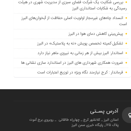
بررسی شکایت یک شرکت فضای سبزی از مدیریت شهری در هیئت
رسیدگی به شکایات استانداری البرز
انسداد چاه‌های غیرمجاز اولویت اصلی حفاظت از آبخوان‌های البرز
است
پیش‌بینی کاهش دمای هوا در البرز
تشکیل کمیته تخصص پویش «نه به پلاستیک» در البرز
استاندار: البرز بیش از هر زمانی به نیروی ماهر نیاز دارد
ضرورت همکاری شهرداری های البرز در استاندارد سازی نشانی ها
فرماندار : کرج نیازمند نگاه ویژه در توزیع اعتبارات است
آدرس پسـتی
استان البرز _ کلانشهر کرج _ چهارراه طالقانی _ روبروی برج آموت
پلاک 175_ پایگاه خبری سمن البرز