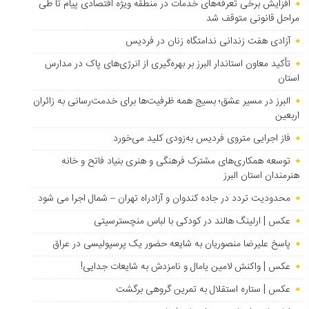
افزایش برخی تعرفه‌های خدمات در منطقه ویژه اقتصادی پیام تا طی
مراحل قانونی متوقف شد
آزادی هفت زندانی ندامتگاه زنان در فردیس
تأکید معاون استاندار البرز بر بهره‌گیری از انرژی‌های پاک در مدارس
استان
البرز در مسیر عشق؛ بسیج همه ظرفیت‌ها برای خدمت‌رسانی به زائران
اربعین
فاز اجرایی متروی فردیس به‌زودی کلید می‌خورد
توسعه همکاری‌های مشترک فرهنگی و هنری بنیاد فاتح و خانه
هنرمندان استان البرز
محدودیت تردد در جاده کندوان و آزادراه تهران – شمال اجرا می شود
عکس | ارلینگ هالند در کودکی با لباس منچسترسیتی
پاسخ علیرضا منصوریان به شایعه حضور یک پرسپولیسی در عراق
عکس | واکنش لامین یامال و نامزدش به شایعات جدایی!
عکس | ستاره استقلال به تمرین گروهی برگشت