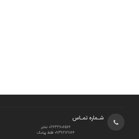
شـماره تمـاس
02632706566 نمابر
09392121164 فقط پیامک