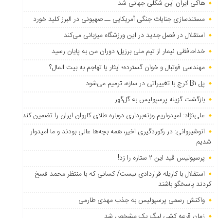
هاکی ایران این شکلی جهانی شد
مستندسازی جنایات جنگی آمریکایی ــ صهیونی در البرز کلید خورد
استقلال در فصل جدید در این ورزشگاه میزبانی می‌کند
خداحافظی نیمار از تیم ملی برزیل؛ دوران من به پایان رسید
مهندسی فوتبال و خوان گسترده؛ ایثار یا تهاجم به بیت المال؟
پل B۱ کرج با تغییراتی در سازه، ترمیم می‌شود
بازگشت گزینه پرسپولیس به ‌گل‌گهر
علی‌نژاد: امیدواریم وزنه‌برداری دوباره طلای کاروان ایران را تضمین کند
انوشیروانی: در رکوردگیری اخیر، همه بچه‌ها عالی بودند و ما امیدوار
شدیم
پرسپولیس قید این ۲ ستاره را زد!
استقلال با کاریله قراردادی نبست/ کسانی که با منتظر محمد فسخ
کردند پاسخگو باشند
واکنش رسمی پرسپولیس به جذب مهدی طارمی
زمان قرعه کشی لیگ یک مشخص شد