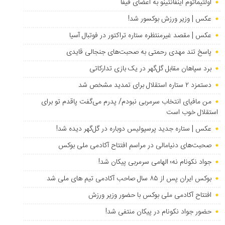
اولتیماتوم اینفانتینو به اعضای فیفا
عکس | وزیر ورزش بوکسور شد!
عکس | مقصد غیرمنتظره ستاره تراکتور در فوتبال آسیا
پاسخ تند مهدی رحمتی به صحبت‌های جنجالی قایدی
برد سپاهان مقابل گل‌گهر در یک بازی تدارکاتی
دستمزد ۲ ستاره استقلال برای تمدید مشخص شد
من مافیای انتخاب سرمربی نبودم/ پدرم می‌گفت پاقدم تو برای
استقلال خوب است
عکس | ستاره جدید پرسپولیس دوباره در گل‌گهر دیده شد!
صحبت‌های دنیامالی در مراسم افتتاح آکادمی ملی بوکس
جواد نکونام نه؛ الهامی سرمربی پیکان شد!
بوکس ایران پس از ۸۵ سال صاحب آکادمی تیم های ملی شد
افتتاح آکادمی ملی بوکس با حضور وزیر ورزش
حضور جواد نکونام در پیکان منتفی شد!