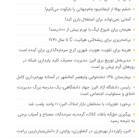
خشم یوفا از اینفانتینو؛ جام‌جهانی را بایکوت می‌کنیم!
آسانی نمی‌تواند برای استقلال بازی کند!
هیجان برای شروع لیگ با تورم بیش از ۱۰۰درصد!
برنامه‌ریزی برای ریشه‌کنی هپاتیت C تا سال ۲۰۳۰
هزینه برای تقویت هویت شهری کرج سرمایه‌گذاری برای آینده است
مدیرعامل توزیع برق البرز: مدیریت مصرف، کلید پایداری شبکه در
روزهای گرم پیش رو است
بیمارستان ۱۳۵ تختخوابی ولیعصر کمالشهر در آستانه بهره‌برداری کامل
رئیس دانشگاه آزاد البرز: جهاد دانشگاهی، یک مدرسه بزرگ مدیریت،
اخلاق و مسئولیت اجتماعی است
برخورد تعزیرات با متخلفان بازار املاک البرز؛ ۱۱ واحد پلمب شد
پیگیری حق‌آبه باغات کلاک، گرمدره، سرحدآباد، مصباح و آسیاب برجی
به نتیجه رسید
البرز، رکورددار بهره‌وری در کشاورزی؛ روایتی از دانش‌بنیان‌ترین زراعت