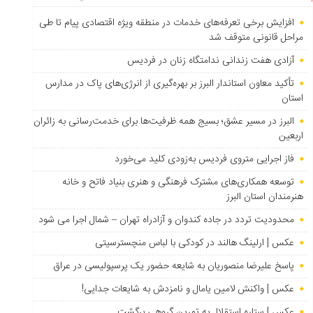
افزایش برخی تعرفه‌های خدمات در منطقه ویژه اقتصادی پیام تا طی
مراحل قانونی متوقف شد
آزادی هفت زندانی ندامتگاه زنان در فردیس
تأکید معاون استاندار البرز بر بهره‌گیری از انرژی‌های پاک در مدارس
استان
البرز در مسیر عشق؛ بسیج همه ظرفیت‌ها برای خدمت‌رسانی به زائران
اربعین
فاز اجرایی متروی فردیس به‌زودی کلید می‌خورد
توسعه همکاری‌های مشترک فرهنگی و هنری بنیاد فاتح و خانه
هنرمندان استان البرز
محدودیت تردد در جاده کندوان و آزادراه تهران – شمال اجرا می شود
عکس | ارلینگ هالند در کودکی با لباس منچسترسیتی
پاسخ علیرضا منصوریان به شایعه حضور یک پرسپولیسی در عراق
عکس | واکنش لامین یامال و نامزدش به شایعات جدایی!
عکس | ستاره استقلال به تمرین گروهی برگشت