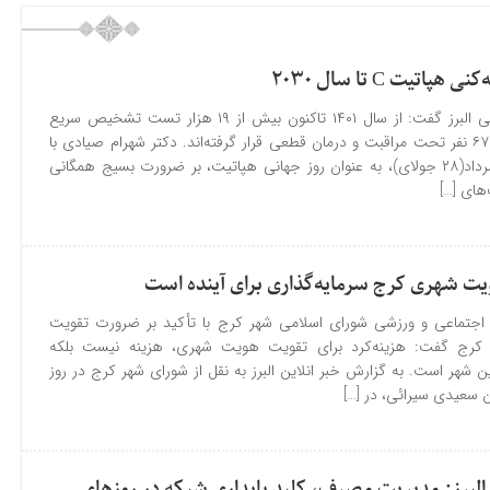
اتیت C تا سال ۲۰۳۰
رئیس دانشگاه علوم پزشکی البرز گفت: از سال ۱۴۰۱ تاکنون بیش از ۱۹ هزار تست تشخیص سریع
هپاتیت C انجام شده و ۶۷۵ نفر تحت مراقبت و درمان قطعی قرار گرفته‌اند. دکتر شهرام صیادی با
اشاره به نامگذاری ششم مرداد(۲۸ جولای)، به عنوان روز جهانی هپاتیت، بر ضرورت بسیج همگانی
های […]
یت شهری کرج سرمایه‌گذاری برای آینده است
جتماعی و ورزشی شورای اسلامی شهر کرج با تأکید بر ضرورت تقویت
رج گفت: هزینه‌کرد برای تقویت هویت شهری، هزینه نیست بلکه
ین شهر است. به گزارش خبر انلاین البرز به نقل از شورای شهر کرج در روز
سعیدی‌ سیرائی، در […]
البرز: مدیریت مصرف، کلید پایداری شبکه در روزهای