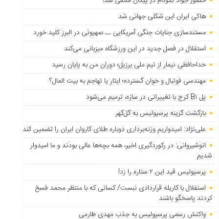
حضور جواد نکونام در پیکان منتفی شد!
هاکی ایران این شکلی جهانی شد
مستندسازی جنایات جنگی آمریکایی ــ صهیونی در البرز کلید خورد
استقلال در فصل جدید در این ورزشگاه میزبانی می‌کند
خداحافظی نیمار از تیم ملی برزیل؛ دوران من به پایان رسید
مهندسی فوتبال و خوان گسترده؛ ایثار یا تهاجم به بیت المال؟
پل B۱ کرج با تغییراتی در سازه، ترمیم می‌شود
بازگشت گزینه پرسپولیس به ‌گل‌گهر
علی‌نژاد: امیدواریم وزنه‌برداری دوباره طلای کاروان ایران را تضمین کند
انوشیروانی: در رکوردگیری اخیر، همه بچه‌ها عالی بودند و ما امیدوار
شدیم
پرسپولیس قید این ۲ ستاره را زد!
استقلال با کاریله قراردادی نبست/ کسانی که با منتظر محمد فسخ
کردند پاسخگو باشند
واکنش رسمی پرسپولیس به جذب مهدی طارمی