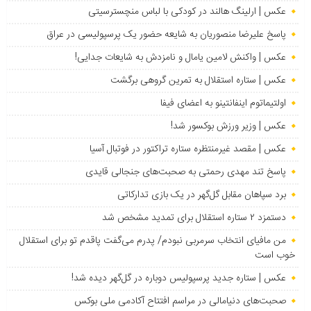
عکس | ارلینگ هالند در کودکی با لباس منچسترسیتی
پاسخ علیرضا منصوریان به شایعه حضور یک پرسپولیسی در عراق
عکس | واکنش لامین یامال و نامزدش به شایعات جدایی!
عکس | ستاره استقلال به تمرین گروهی برگشت
اولتیماتوم اینفانتینو به اعضای فیفا
عکس | وزیر ورزش بوکسور شد!
عکس | مقصد غیرمنتظره ستاره تراکتور در فوتبال آسیا
پاسخ تند مهدی رحمتی به صحبت‌های جنجالی قایدی
برد سپاهان مقابل گل‌گهر در یک بازی تدارکاتی
دستمزد ۲ ستاره استقلال برای تمدید مشخص شد
من مافیای انتخاب سرمربی نبودم/ پدرم می‌گفت پاقدم تو برای استقلال
خوب است
عکس | ستاره جدید پرسپولیس دوباره در گل‌گهر دیده شد!
صحبت‌های دنیامالی در مراسم افتتاح آکادمی ملی بوکس