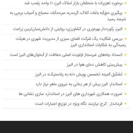
برخورد تعزیرات با متخلفان بازار املاک البرز؛ ۱۱ واحد پلمب شد
پیگیری حق‌آبه باغات کلاک، گرمدره، سرحدآباد، مصباح و آسیاب برجی به
نتیجه رسید
البرز، رکورددار بهره‌وری در کشاورزی؛ روایتی از دانش‌بنیان‌ترین زراعت
بررسی شکایت یک شرکت فضای سبزی از مدیریت شهری در هیئت
رسیدگی به شکایات استانداری البرز
انسداد چاه‌های غیرمجاز اولویت اصلی حفاظت از آبخوان‌های البرز است
پیش‌بینی کاهش دمای هوا در البرز
تشکیل کمیته تخصص پویش «نه به پلاستیک» در البرز
استاندار: البرز بیش از هر زمانی به نیروی ماهر نیاز دارد
ضرورت همکاری شهرداری های البرز در استاندارد سازی نشانی ها
فرماندار : کرج نیازمند نگاه ویژه در توزیع اعتبارات است