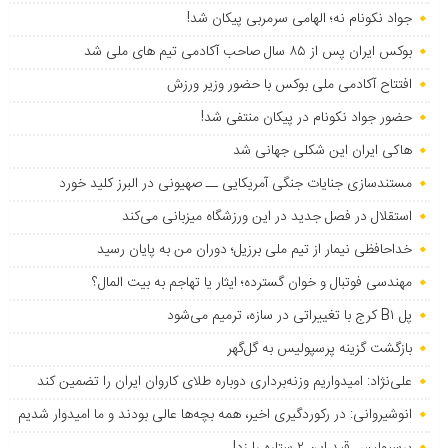
جواد نکونام نه؛ الهامی سرمربی پیکان شد!
بوکس ایران پس از ۸۵ سال صاحب آکادمی تیم های ملی شد
افتتاح آکادمی ملی بوکس با حضور وزیر ورزش
حضور جواد نکونام در پیکان منتفی شد!
هاکی ایران این شکلی جهانی شد
مستندسازی جنایات جنگی آمریکایی ــ صهیونی در البرز کلید خورد
استقلال در فصل جدید در این ورزشگاه میزبانی می‌کند
خداحافظی نیمار از تیم ملی برزیل؛ دوران من به پایان رسید
مهندسی فوتبال و خوان گسترده؛ ایثار یا تهاجم به بیت المال؟
پل B۱ کرج با تغییراتی در سازه، ترمیم می‌شود
بازگشت گزینه پرسپولیس به ‌گل‌گهر
علی‌نژاد: امیدواریم وزنه‌برداری دوباره طلای کاروان ایران را تضمین کند
انوشیروانی: در رکوردگیری اخیر، همه بچه‌ها عالی بودند و ما امیدوار شدیم
پرسپولیس قید این ۲ ستاره را زد!