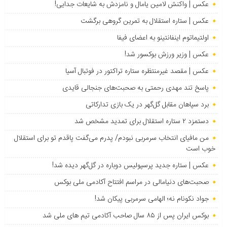
عکس | واکنش لامین یامال و نامزدش به شایعات جدایی!
عکس | ستاره استقلال به تمرین گروهی برگشت
اولتیماتوم اینفانتینو به اعضای فیفا
عکس | وزیر ورزش بوکسور شد!
عکس | مقصد غیرمنتظره ستاره تراکتور در فوتبال آسیا
پاسخ تند مهدی رحمتی به صحبت‌های جنجالی قایدی
برد سپاهان مقابل گل‌گهر در یک بازی تدارکاتی
دستمزد ۲ ستاره استقلال برای تمدید مشخص شد
من مافیای انتخاب سرمربی نبودم/ پدرم می‌گفت پاقدم تو برای استقلال
خوب است
عکس | ستاره جدید پرسپولیس دوباره در گل‌گهر دیده شد!
صحبت‌های دنیامالی در مراسم افتتاح آکادمی ملی بوکس
جواد نکونام نه؛ الهامی سرمربی پیکان شد!
بوکس ایران پس از ۸۵ سال صاحب آکادمی تیم های ملی شد