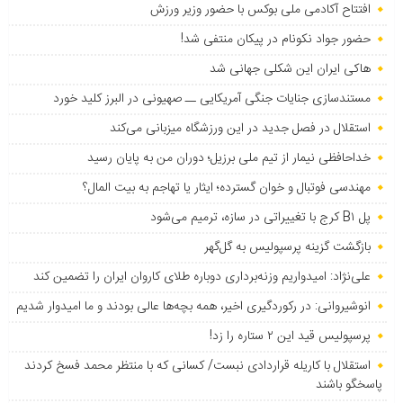
افتتاح آکادمی ملی بوکس با حضور وزیر ورزش
حضور جواد نکونام در پیکان منتفی شد!
هاکی ایران این شکلی جهانی شد
مستندسازی جنایات جنگی آمریکایی ــ صهیونی در البرز کلید خورد
استقلال در فصل جدید در این ورزشگاه میزبانی می‌کند
خداحافظی نیمار از تیم ملی برزیل؛ دوران من به پایان رسید
مهندسی فوتبال و خوان گسترده؛ ایثار یا تهاجم به بیت المال؟
پل B۱ کرج با تغییراتی در سازه، ترمیم می‌شود
بازگشت گزینه پرسپولیس به ‌گل‌گهر
علی‌نژاد: امیدواریم وزنه‌برداری دوباره طلای کاروان ایران را تضمین کند
انوشیروانی: در رکوردگیری اخیر، همه بچه‌ها عالی بودند و ما امیدوار شدیم
پرسپولیس قید این ۲ ستاره را زد!
استقلال با کاریله قراردادی نبست/ کسانی که با منتظر محمد فسخ کردند
پاسخگو باشند